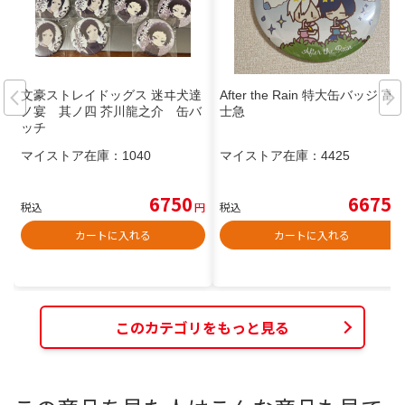
文豪ストレイドッグス 迷ヰ犬達
After the Rain 特大缶バッジ 富
ノ宴 其ノ四 芥川龍之介 缶バ
士急
ッチ
マイストア在庫：
1040
マイストア在庫：
4425
6750
6675
税込
円
税込
円
カートに入れる
カートに入れる
このカテゴリをもっと見る