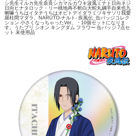
シ先生イルカ先生奈良シカマルカワキ波風ミナト日向ネジ
日向ヒナタロック・リー桃地再不斬白大蛇丸綱手自来也九
喇嘛うちはイタチうちはオビトデイダラミツキサソリ我愛
羅柱間マダラ。NARUTO-ナルト- 疾風伝_缶バッジコレク
ション 小さくなっちゃったVer。・10個セットになりま
す。うたプリ シオン キングダム フラワー 缶バッジ 7点セ
ット 未使用品