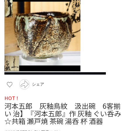
シェア
HOT !
河本五郎 灰釉鳥紋 汲出碗 6客揃
い 治】『河本五郎』作 灰釉 ぐい呑み
☆共箱 瀬戸焼 茶碗 湯呑 杯 酒器