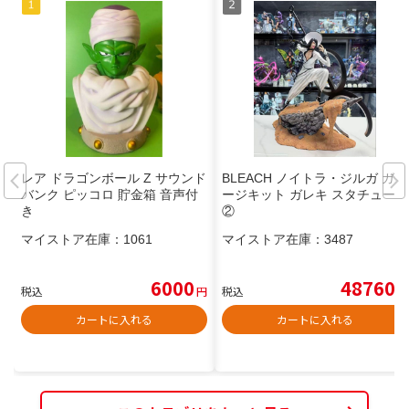
レア ドラゴンボール Z サウンド
BLEACH ノイトラ・ジルガ ガレ
バンク ピッコロ 貯金箱 音声付
ージキット ガレキ スタチュー③
き
②
マイストア在庫：
1061
マイストア在庫：
3487
6000
48760
税込
円
税込
円
カートに入れる
カートに入れる