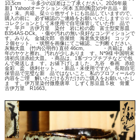
10.5cm ※多少の誤差はご了承ください。2026年最
新】Yahoo!オークション -河本 五郎(陶芸)の中古品・新
品・未。共箱、栞☆☆他サイトにも出品していますので、
購入の前に 必ず確認のご連絡をお願いいたします☆☆・
コレクションとして未使用で自宅保管していた作 品で
す。平戸 古伊万里 染付 岩に松の図 富士型変形皿
B354AS-DCk。・傷や汚れの無い良好なコンディションで
す。みりん 金城次郎 壺屋焼 海老魚文徳利 コップ
２個セット。・状態を画像にてご確認、ご判断ください。
灰釉大皿 (竹内公明作) 直径 46cm。 ・共箱は、経
年のヤケと擦れ、汚れが少しありま す。N*9様 中国明末
清初呉須赤絵大皿。・商品は、1客づつプチプチなどで包
んで発送しま す。お値下げしました、九谷 春画 赤絵
金彩 盃 徳利セット。・新品・未使用ですが、長期自宅
保管品で完璧な新 品ではないこと、私のプロフィールの
内容をご理 解いただける方だけのご購入をお願いいたし
ま す。伊万里染付微塵唐草 しずく形豆皿５枚 骨董
古伊万里 R1663。