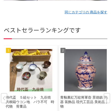
同じカテゴリの 商品を探す
ベストセラーランキングです
時代盃 ５組セット 九谷焼
青釉裏紅万紋将軍壺 景徳鎮 陶磁
共桐箱ウコン地 バラ不可 時
器 装飾品 現代工芸品 美術品 置
代物 骨董品
物