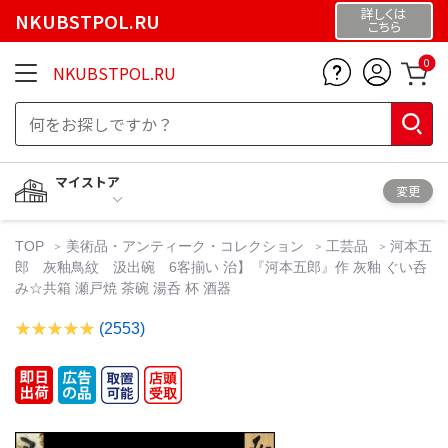
詳しくは
NKUBSTPOL.RU
こちら
0
NKUBSTPOL.RU
マイストア
変更
TOP
美術品・アンティーク・コレクション
工芸品
河本五
郎 灰釉鳥紋 汲出碗 6客揃い 治】『河本五郎』作 灰釉 ぐい呑
み☆共箱 瀬戸焼 茶碗 湯呑 杯 酒器
(2553)