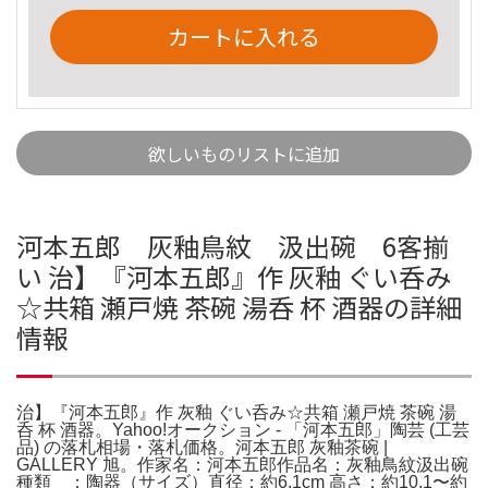
カートに入れる
欲しいものリストに追加
河本五郎 灰釉鳥紋 汲出碗 6客揃
い 治】『河本五郎』作 灰釉 ぐい呑み
☆共箱 瀬戸焼 茶碗 湯呑 杯 酒器の詳細
情報
治】『河本五郎』作 灰釉 ぐい呑み☆共箱 瀬戸焼 茶碗 湯
呑 杯 酒器。Yahoo!オークション - 「河本五郎」陶芸 (工芸
品) の落札相場・落札価格。河本五郎 灰釉茶碗 |
GALLERY 旭。作家名：河本五郎作品名：灰釉鳥紋汲出碗
種類 ：陶器（サイズ）直径：約6.1cm 高さ：約10.1〜約