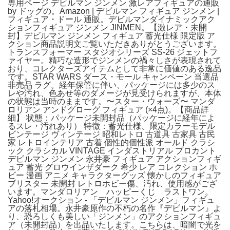
専用ページ デビルマン ジンメン 激レアフィギュアの通販
by ドッグの。Amazon | デビルマン フィギュア ジンメン |
フィギュア・ドール 通販。デビルマンダイナミックアク
ションフィギュア ジンメン JINMEN。【激レア・未開
封】デビルマン ジンメン フィギュア 蓄光仕様 限定版 ア
クション商品説明文ご覧いただきありがとうございます。
トランスフォーマー スタジオシリーズ SS-26 ジェットフ
ァイヤー。精巧な造形でジンメンの禍々しさが表現されて
おり、コレクターズアイテムとして非常に価値のある逸品
です。STAR WARS ダース・モール キャンペーン 当選品
非売品 ラグ。経年保管に伴い、パッケージには多少のス
レや汚れ、色あせ等のダメージが見受けられますが、本体
の状態は当時のままです。〜スター・ウォーズ〜 マンダ
ロリアン アンドグローグ フィギュア (×4点)。【商品詳
細】 状態：パッケージ未開封品（パッケージに経年によ
るスレ・汚れあり） 特徴：蓄光仕様、限定カラーモデル
ビンテージ ヴィンテージ 昭和レトロ 古道具 古家具 古民
家 レトロインテリア 古着 個性的個性派 オールド クラシ
ック クラシカル VINTAGE インダストリアル ブロカント
デビルマン ジンメン 永井豪 フィギュア アクションフィギ
ュア 蓄光 グロウインザダーク 希少 レア コレクション ホ
ビー 漫画 アニメ キャラクターグッズ 懐かしのフィギュア
ブリスター 未開封 レトロホビー傷、汚れ、使用感がござ
います。マンダロリアン ハッピーくじ ラストワン。
Yahoo!オークション - 「デビルマン ジンメン」フィギュ
アの落札相場。永井豪原作の不朽の名作『デビルマン』よ
り、恐ろしくも美しい「ジンメン」のアクションフィギュ
ア（未開封品）を出品いたします。こちらは、暗闇で光を