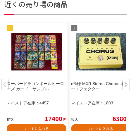
近くの売り場の商品
スーパードラゴンボールヒーロ
e*k様 MXR Stereo Chorus ギタ
ーズ カード サンプル
ーエフェクター
マイストア在庫：
4457
マイストア在庫：
1803
17400
6380
税込
円
税込
円
カートに入れる
カートに入れる