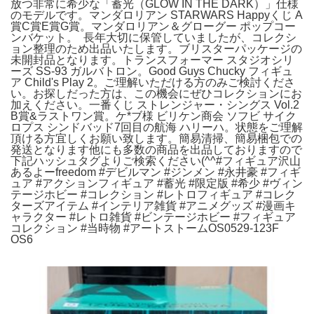
放つ非常に希少な「蓄光（GLOW IN THE DARK）」仕様
のモデルです。マンダロリアン STARWARS Happyくじ A
賞C賞E賞G賞。マンダロリアン＆グローグー ポップコー
ンバケット。 長年大切に保管していましたが、コレクシ
ョン整理のため出品いたします。ブリスターパッケージの
未開封品となります。トランスフォーマー スタジオシリ
ーズ SS-93 ガルバトロン。Good Guys Chucky フィギュ
ア Child's Play 2。ご理解いただける方のみご検討くださ
い。お探しだった方は、この機会にぜひコレクションにお
加えください。一番くじ ストレンジャー・シングス Vol.2
B賞&ラストワン賞。ケ*ブ様 ビリケン商会 ソフビ サイク
ロプス シンドバッド7回目の航海 ハリーハ。状態をご理解
頂ける方宜しくお願い致します。簡易清掃、簡易梱包での
発送となります他にも多数の商品を出品しておりますので
下記ハッシュタグよりご検索ください(^^#フィギュア沢山
あるよーfreedom #デビルマン #ジンメン #永井豪 #フィギ
ュア #アクションフィギュア #蓄光 #限定版 #希少 #ヴィン
テージホビー #コレクション #レトロフィギュア #コレク
ターズアイテム #インテリア雑貨 #アニメグッズ #漫画キ
ャラクター #レトロ雑貨 #ビンテージホビー #フィギュア
コレクション #当時物 #アートストームOS0529-123F
OS6