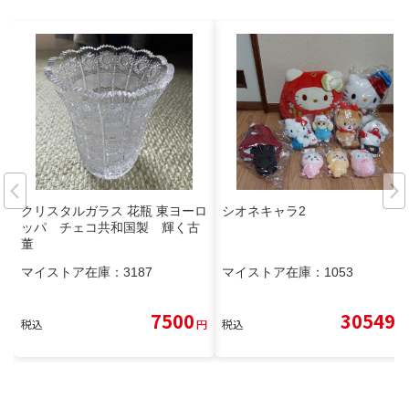
クリスタルガラス 花瓶 東ヨーロ
シオネキャラ2
ッパ チェコ共和国製 輝く古
董
マイストア在庫：
3187
マイストア在庫：
1053
7500
30549
税込
円
税込
円