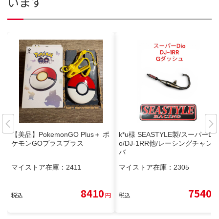
います
【美品】PokemonGO Plus＋ ポ
k*u様 SEASTYLE製/スーパーDi
ケモンGOプラスプラス
o/DJ-1RR他/レーシングチャン
バ
マイストア在庫：
2411
マイストア在庫：
2305
8410
7540
税込
円
税込
円