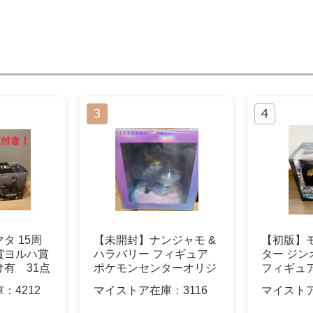
タ 15周
【未開封】ナンジャモ &
【初版】
賞ヨルハ賞
ハラバリー フィギュア
ター ジン
有 31点
ポケモンセンターオリジ
フィギュ
ナル
庫：
4212
マイストア在庫：
3116
マイスト