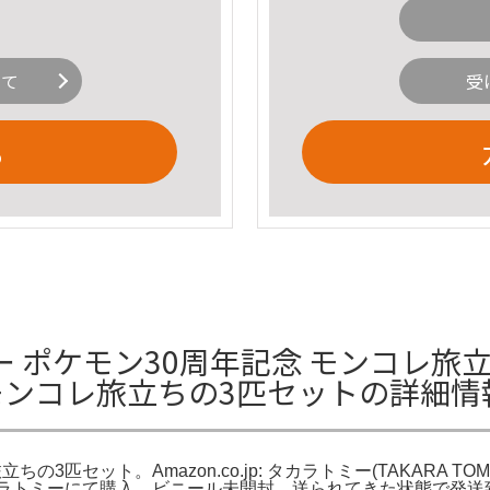
いて
受
る
 ポケモン30周年記念 モンコレ旅立
 モンコレ旅立ちの3匹セットの詳細情
の3匹セット。Amazon.co.jp: タカラトミー(TAKARA 
カラトミーにて購入。ビニール未開封、送られてきた状態で発送致