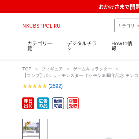
おかげさまで開設
NKUBSTPOL.RU
カテゴリ一
デジタルチラ
Howto情
覧
シ
報
TOP
フィギュア
ゲームキャラクター
【コンプ】ポケットモンスター ポケモン30周年記念 モンコ
(2592)