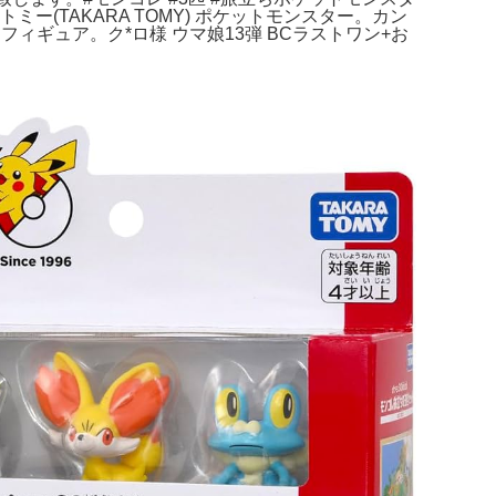
ラトミー(TAKARA TOMY) ポケットモンスター。カン
ィギュア。ク*ロ様 ウマ娘13弾 BCラストワン+お