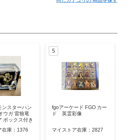
同じカテゴリの 商品を探す
モンスターハン
fgoアーケード FGO カー
オウガ 雷狼竜
ド 英霊彩像
ア ボックス付き
ア在庫：
1376
マイストア在庫：
2827