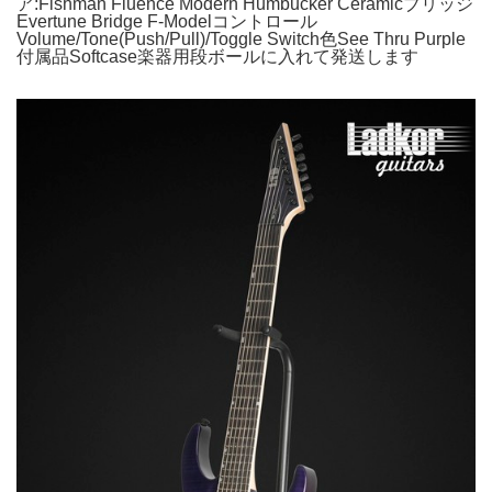
ア:Fishman Fluence Modern Humbucker Ceramicブリッジ
Evertune Bridge F-Modelコントロール
Volume/Tone(Push/Pull)/Toggle Switch色See Thru Purple
付属品Softcase楽器用段ボールに入れて発送します