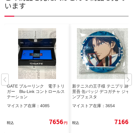
います
GATE ブルーリンク 電子トリ
新テニスの王子様 テニプリ 跡部
ガー Blu-Link コントロールス
景吾 缶バッジ デコガチャ ジャ
テーション
ンプフェスタ
マイストア在庫：
4085
マイストア在庫：
3654
7656
7166
税込
円
税込
円