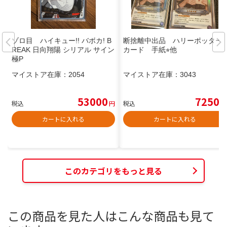
ゾロ目 ハイキュー!! バボカ! B
断捨離中出品 ハリーポッター
REAK 日向翔陽 シリアル サイン
カード 手紙⭐︎他
極P
マイストア在庫：
2054
マイストア在庫：
3043
53000
7250
税込
円
税込
円
カートに入れる
カートに入れる
このカテゴリをもっと見る
この商品を見た人はこんな商品も見て