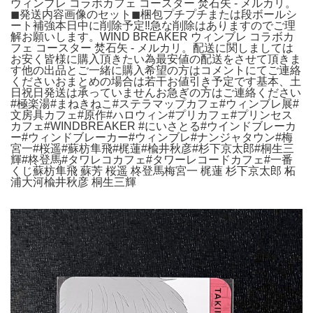
ウィンブレ コラボカフェ コースター 焚石矢 - メルカリ。
◼︎発送内容画像のセット◼︎梱包プチプチまたは段ボールシ
ート補強本日中に削除予定‼️急な削除はありますのでご理
解お願いします。WIND BREAKER ウィンブレ コラボカ
フェ コースター 焚石矢 - メルカリ。配送に関しましては
お安く皆様に購入頂きたい為最安値の配送をさせて頂きま
す他の出品とご一緒に購入希望の方はコメントにてご連絡
くださいおまとめの場合は若干お値引き予定です基本、土
日祝日発送は承っていませんお急ぎの方はご連絡ください
#極楽湯#まねきねこ#ステラマップカフェ#ウィンブレ展#
文房具カフェ#原作#ハロウィン#プリカフェ#プリンセス
カフェ#WINDBREAKER #にいさとる#ウインドブレーカ
ー#ウィンドブレーカー#ウィンブレ#ナンジャタウン#梅
宮一#桜遥#蘇枋隼飛#梶蓮#楡井秋彦#杉下京太郎#桐生三
輝#柊登馬#タワレコカフェ#タワーレコードカフェ#一番
くじ蘇枋隼飛 蘇芳 桜遥 柊登馬梅宮一 梶蓮 杉下京太郎 柘
浦大河楡井秋彦 桐生三輝