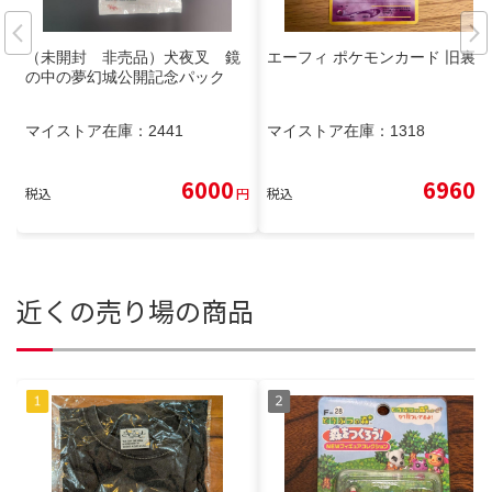
（未開封 非売品）犬夜叉 鏡
エーフィ ポケモンカード 旧裏
の中の夢幻城公開記念パック
マイストア在庫：
2441
マイストア在庫：
1318
6000
6960
税込
円
税込
円
近くの売り場の商品