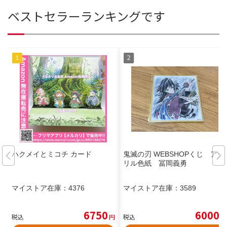
ベストセラーランキングです
ハクメイとミコチ カード
鬼滅の刃 WEBSHOPくじ アク
リル色紙 冨岡義勇
マイストア在庫：
4376
マイストア在庫：
3589
6750
6000
税込
円
税込
円