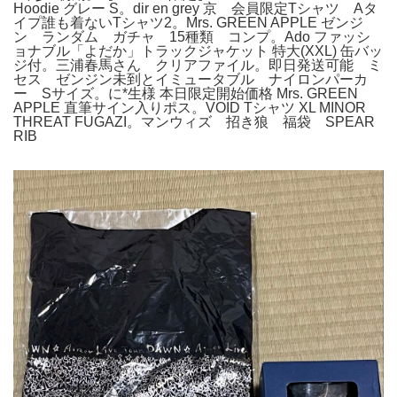
Hoodie グレー S。dir en grey 京 会員限定Tシャツ Aタ
イプ誰も着ないTシャツ2。Mrs. GREEN APPLE ゼンジ
ン ランダム ガチャ 15種類 コンプ。Ado ファッシ
ョナブル「よだか」トラックジャケット 特大(XXL) 缶バッ
ジ付。三浦春馬さん クリアファイル。即日発送可能 ミ
セス ゼンジン未到とイミュータブル ナイロンパーカ
ー Sサイズ。に*生様 本日限定開始価格 Mrs. GREEN
APPLE 直筆サイン入りポス。VOID Tシャツ XL MINOR
THREAT FUGAZI。マンウィズ 招き狼 福袋 SPEAR
RIB