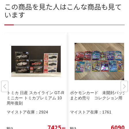
この商品を見た人はこんな商品も見て
います
トミカ 日産 スカイライン GT-R
ポケモンカード 未開封パック
ミニカー トミカプレミアム 10
まとめ売り コレクション用
周年復刻
マイストア在庫：
2924
マイストア在庫：
1761
7425
6090
税込
円
税込
円