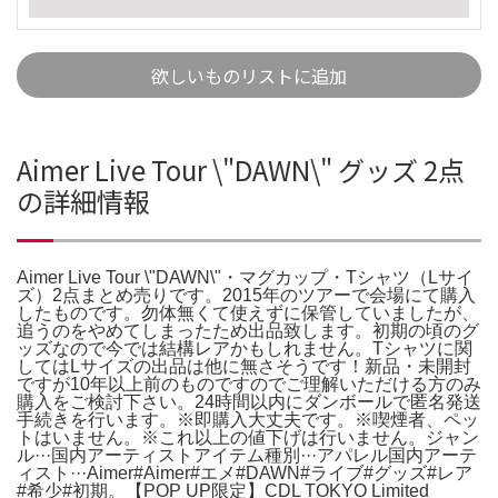
欲しいものリストに追加
Aimer Live Tour \"DAWN\" グッズ 2点
の詳細情報
Aimer Live Tour \"DAWN\"・マグカップ・Tシャツ（Lサイ
ズ）2点まとめ売りです。2015年のツアーで会場にて購入
したものです。勿体無くて使えずに保管していましたが、
追うのをやめてしまったため出品致します。初期の頃のグ
ッズなので今では結構レアかもしれません。Tシャツに関
してはLサイズの出品は他に無さそうです！新品・未開封
ですが10年以上前のものですのでご理解いただける方のみ
購入をご検討下さい。24時間以内にダンボールで匿名発送
手続きを行います。※即購入大丈夫です。※喫煙者、ペッ
トはいません。※これ以上の値下げは行いません。ジャン
ル···国内アーティストアイテム種別···アパレル国内アーテ
ィスト···Aimer#Aimer#エメ#DAWN#ライブ#グッズ#レア
#希少#初期。【POP UP限定】CDL TOKYO Limited