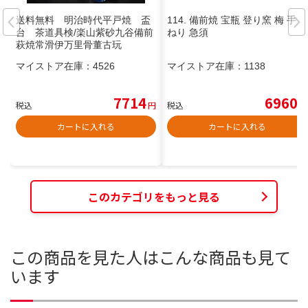
送料無料 明治時代平戸焼 盃
114. 備前焼 宝瓶 登り窯 梅 手び
台 茶道具検/楽山紫砂九谷備前
ねり 急須
萩焼常滑伊万里骨董古玩
マイストア在庫：
4526
マイストア在庫：
1138
7714
6960
税込
円
税込
円
カートに入れる
カートに入れる
このカテゴリをもっと見る
この商品を見た人はこんな商品も見て
います