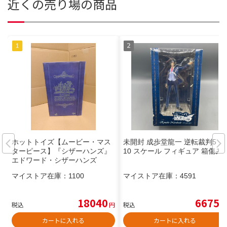
近くの売り場の商品
ホットトイズ【ムービー・マス
未開封 成歩堂龍一 逆転裁判5 1/
ターピース】『シザーハンズ』
10 スケール フィギュア 箱傷み
エドワード・シザーハンズ
マイストア在庫：
1100
マイストア在庫：
4591
18040
6675
税込
円
税込
円
カートに入れる
カートに入れる