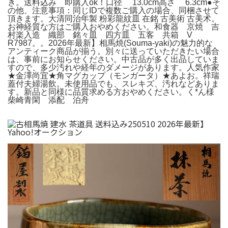
き。送料込み 即購入ok！口径 13.0cm高さ 6.3cm●そ
の他、注意事項：同じIDで複数ご購入の場合、同梱させて
頂きます。大清同治年製 粉彩龍紋皿 在銘 古美術 古美术。
お神経質な方はご購入おやめください。和食器 京焼 吉
村楽入造 織部 銘々皿 四方皿 五客 共箱 V
R7987。。2026年最新】相馬焼(Souma-yaki)の魅力的な
アンティーク商品が揃う。別々に送っていただきたい場合
は、事前にお知らせください。中古品が多く出品していま
すので、多少汚れや経年のダメージがあります。人気作家
★金澤尚宜★角マグカップ（モンガータ）★あよお。祥瑞
蓋付夫婦湯飲。未使用品でも、スレキズ、汚れなどありま
す。新品と同様に品質求める方おやめください。く*ん様
柴崎青閑 添配 泊舟