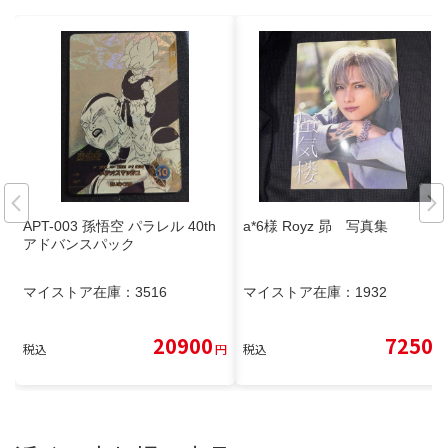
APT-003 孫悟空 パラレル 40th
a*6様 Royz 昴 写真集
アドバンスパック
マイストア在庫：
3516
マイストア在庫：
1932
20900
7250
税込
円
税込
円