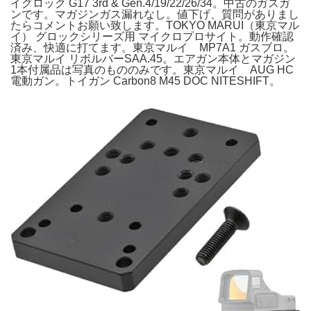
イグロック G17 3rd & Gen.4/19/22/26/34。中古のガスガ
ンです。マガジンガス漏れなし。値下げ、質問がありまし
たらコメントお願い致します。TOKYO MARUI（東京マル
イ） グロックシリーズ用 マイクロプロサイト。動作確認
済み、快適に打てます。東京マルイ MP7A1 ガスブロ。
東京マルイ リボルバーSAA.45。エアガン本体とマガジン
1本付属品は写真のもののみです。東京マルイ AUG HC
電動ガン。トイガン Carbon8 M45 DOC NITESHIFT。