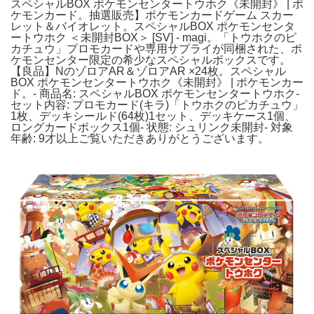
スペシャルBOX ポケモンセンタートウホク《未開封》 | ポ
ケモンカード。抽選販売】ポケモンカードゲーム スカー
レット＆バイオレット。スペシャルBOX ポケモンセンタ
ートウホク ＜未開封BOX＞ [SV] - magi。「トウホクのピ
カチュウ」プロモカードや専用サプライが同梱された、ポ
ケモンセンター限定の希少なスペシャルボックスです。
【良品】NのゾロアAR＆ゾロアAR ×24枚。スペシャル
BOX ポケモンセンタートウホク《未開封》 | ポケモンカー
ド。- 商品名: スペシャルBOX ポケモンセンタートウホク-
セット内容: プロモカード(キラ)「トウホクのピカチュウ」
1枚、デッキシールド(64枚)1セット、デッキケース1個、
ロングカードボックス1個- 状態: シュリンク未開封- 対象
年齢: 9才以上ご覧いただきありがとうございます。