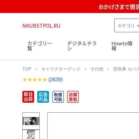
おかげさまで開設
NKUBSTPOL.RU
カテゴリ一
デジタルチラ
Howto情
覧
シ
報
TOP
キャラクターグッズ
その他
黒執事 セバス
(2639)