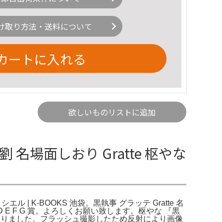
け取り方法・送料について
カートに入れる
欲しいものリストに追加
 名場面しおり Gratte 枢やな
 | K-BOOKS 池袋。黒執事 グラッテ Gratte 名
E F G 賞。よろしくお願い致します。枢やな 『黒
しておりました。フラッシュ撮影したため反射により画像