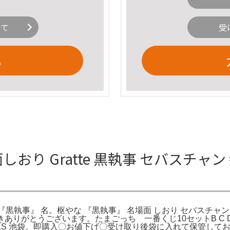
いて
受
る
おり Gratte 黒執事 セバスチャン 劉
 『黒執事』 名。枢やな 『黒執事』 名場面 しおり セバスチャン シエル
きありがとうございます。たまごっち 一番くじ10セットB C D 
-BOOKS 池袋。即購入〇お値下げ〇受け取り後袋に入れて保管