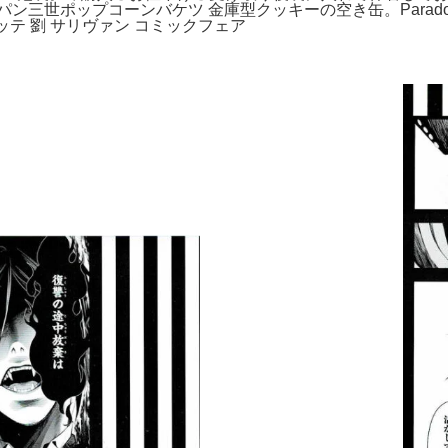
世ポップコーンバケツ 金庫型クッキーの空き缶。Paradox Li
グラッテ 劉 サリヴァン コミックフェア