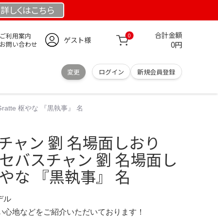
詳しくは
こちら
合計金額
ご利用案内
0
ゲスト様
0円
お問い合わせ
変更
ログイン
新規会員登録
atte 枢やな 『黒執事』 名
チャン 劉 名場面しおり
執事 セバスチャン 劉 名場面し
 枢やな 『黒執事』 名
デル
の使い心地などをご紹介いただいております！