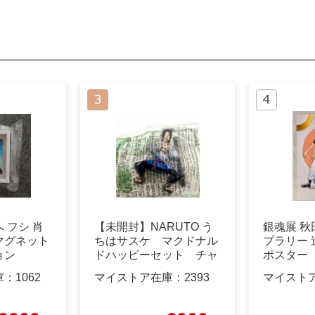
 フシ 肖
【未開封】NARUTO う
銀魂展 秋
マグネット
ちはサスケ マクドナル
プラリー 
ョン
ドハッピーセット チャ
ポスター
クラ宙返り
庫：
1062
マイストア在庫：
2393
マイスト