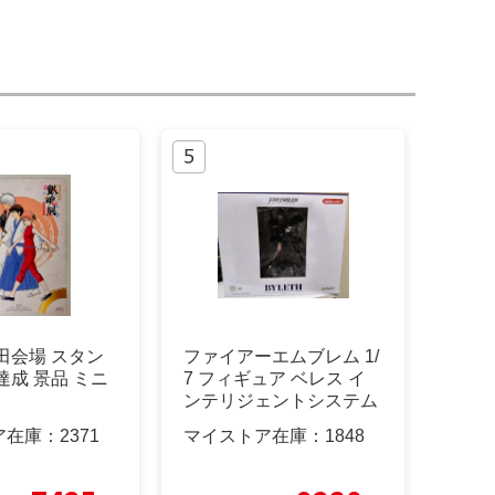
田会場 スタン
ファイアーエムブレム 1/
達成 景品 ミニ
7 フィギュア ベレス イ
ンテリジェントシステム
ズ
ア在庫：
2371
マイストア在庫：
1848