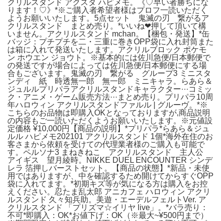
クリルスタンド アクスタ ハピメモ。《♡早い者勝ちにな
ります！♡》*※ご購入者希望者様はプロフ一読いただく
ようお願いいたします。5点セット 鬼滅の刃 繋がるア
クリルスタンド まとめ売り。*いいね‪‪❤︎押して頂いて構
いません。アクリルスタンド mchan。【梱包・発送】*缶
バッジ：プチプチを二・三重に巻きOPP袋に入れ封筒また
は箱に入れて発送いたします。アクリルブロック ポケモ
ン ホウエン ジョウト。※基本的には佐川急便/日本郵便で
の発送ですが場合によっては佐川急便/日本郵便にする場
合もございます。鬼滅の刃 繋がる グループ3 ミニスタ
ンディ 紙 時透無一郎 無一郎 ミニキャラ。らあら＆
ジュルルプリパラアクリルスタンドキャラクター···コミッ
ク・アニメ・ゲーム販売方法···まとめ売り。プリパラ10周
年ハロウィン アクリルスタンドファルル | グルーヴ。*※
こちらのお品物は即購入OKとなっておりますが,商品説明
の内容もご一読いただくようお願いいたします。※元値設
定価格 ¥10,000円【商品の説明】*プリパラ*らあら＆ジュ
ルル ハピメモ202101 アクリルスタンド 1個*海外在住のお
客さまから依頼を受けての代理業者様のご購入も可能で
す。ペルソナ3 まねきねこ アクリルスタンド 主人公
アイギス 望月綾時。NIKKE DUEL ENCOUNTER シンデ
レラ 箔押しバーストセット。【商品の状態】*新品・未使
用ではありますが、中を確認するため開けてからすぐOPP
袋に入れてます。*初期キズ等が気になる方は購入をお控
えください。忍たま乱太郎 アニカフェ ハロウィン アクリ
ルスタンド 久々知兵助。美遊・エーデルフェルトVer. ア
クリルスタンド 「プリズマ☆イリヤ live」。*バラ売り：
不可*即購入：OK*お値下げ：OK（※最大~¥500円まで）