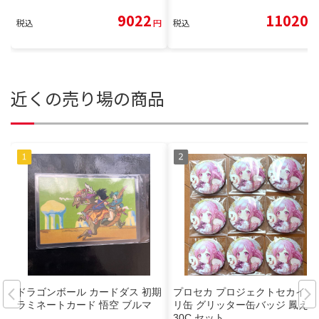
9022
11020
税込
円
税込
円
近くの売り場の商品
ドラゴンボール カードダス 初期
プロセカ プロジェクトセカイ グ
ラミネートカード 悟空 ブルマ
リ缶 グリッター缶バッジ 鳳えむ
30C セット