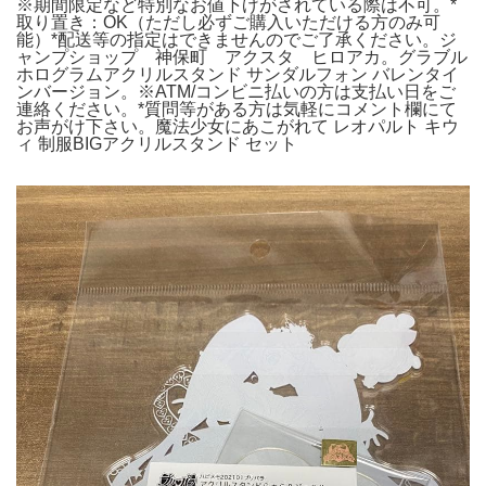
※期間限定など特別なお値下げがされている際は不可。*
取り置き：OK（ただし必ずご購入いただける方のみ可
能）*配送等の指定はできませんのでご了承ください。ジ
ャンプショップ 神保町 アクスタ ヒロアカ。グラブル
ホログラムアクリルスタンド サンダルフォン バレンタイ
ンバージョン。※ATM/コンビニ払いの方は支払い日をご
連絡ください。*質問等がある方は気軽にコメント欄にて
お声がけ下さい。魔法少女にあこがれて レオパルト キウ
ィ 制服BIGアクリルスタンド セット