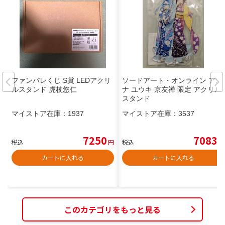
ファンパレくじ S賞 LEDアクリ
ソードアート・オンライン アス
ルスタンド 虎杖悠仁
ナ ユウキ 京友禅 限定 アクリル
スタンド
マイストア在庫：
1937
マイストア在庫：
3537
7250
7083
税込
円
税込
円
カートに入れる
カートに入れる
このカテゴリをもっと見る