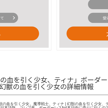
いて
受
る
血を引く少女、ティナ」ボーダーレスfo
/幻獣の血を引く少女の詳細情報
の血を引く少女。魔導戦士、ティナ | 幻獣の血を引く少女、ティナ [F
の血を引く少女。日本語版 コレブ産 ボーダーレスfoil本日中に売