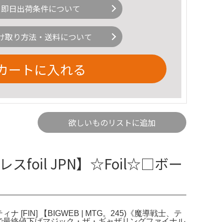
即日出荷条件について
け取り方法・送料について
カートに入れる
欲しいものリストに追加
il JPN】☆Foil☆□ボー
IN] 【BIGWEB | MTG。245)《魔導戦士、テ
りに行くので最終値下げマジック・ザ・ギャザリングファイナル