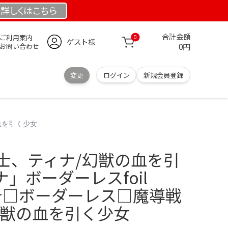
詳しくは
こちら
合計金額
ご利用案内
0
ゲスト様
0円
お問い合わせ
変更
ログイン
新規会員登録
の血を引く少女
戦士、ティナ/幻獣の血を引
」ボーダーレスfoil
il☆□ボーダーレス□魔導戦
幻獣の血を引く少女