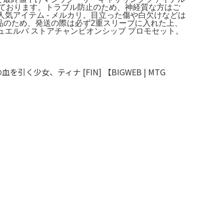
ております。トラブル防止のため、神経質な方はご
人気アイテム - メルカリ。目立った傷や白欠けなどは
ィノ。高額商品のため、発送の際は必ず2重スリーブに入れた上、
、ビュエルバ ストアチャンピオンシップ プロモセット。