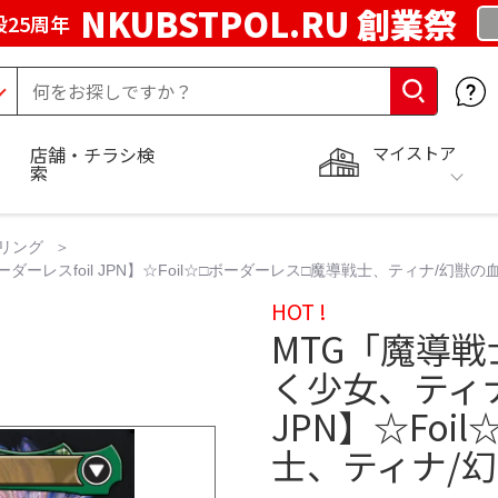
NKUBSTPOL.RU 創業祭
25周年
マイストア
店舗・チラシ検
索
リング
レスfoil JPN】☆Foil☆□ボーダーレス□魔導戦士、ティナ/幻獣
HOT !
MTG「魔導
く少女、ティナ
JPN】☆Fo
士、ティナ/