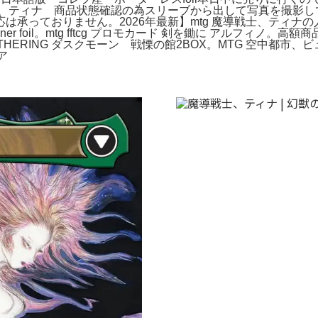
女、ティナ 商品状態確認の為スリーブから出して写真を撮影し
承っておりません。2026年最新】mtg 魔導戦士、ティナの
moner foil。mtg fftcg プロモカード 剣を鋤に アルフ
ATHERING ダスクモーン 戦慄の館2BOX。MTG 空中都市
ア