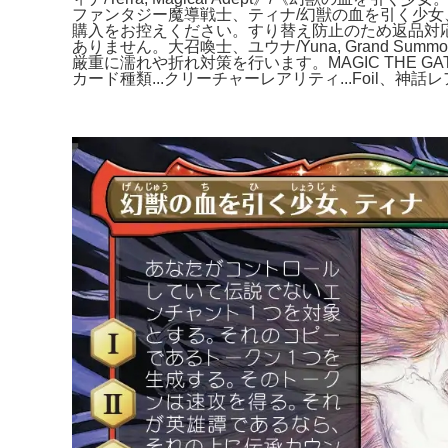
ファンタジー魔導戦士、ティナ/幻獣の血を引く少
購入をお控えください。すり替え防止のため返品対応は
ありません。大召喚士、ユウナ/Yuna, Grand Sum
厳重に濡れや折れ対策を行います。MAGIC THE G
カード種類...クリーチャーレアリティ...Foil、神話レ