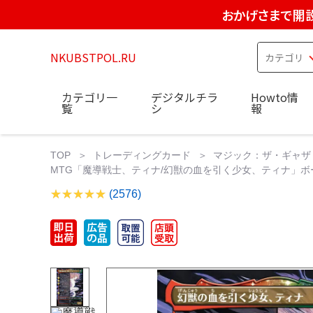
おかげさまで開設
NKUBSTPOL.RU
カテゴリ一
デジタルチラ
Howto情
覧
シ
報
TOP
トレーディングカード
マジック：ザ・ギャザ
MTG「魔導戦士、ティナ/幻獣の血を引く少女、ティナ」ボーダー
(2576)