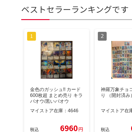
ベストセラーランキングです
金色のガッシュ!! カード
神羅万象チョコ
600枚超 まとめ売り キラ
り （開封済み
バオウ/黒いバオウ
マイストア在庫：
4646
マイストア在
6960
円
税込
税込