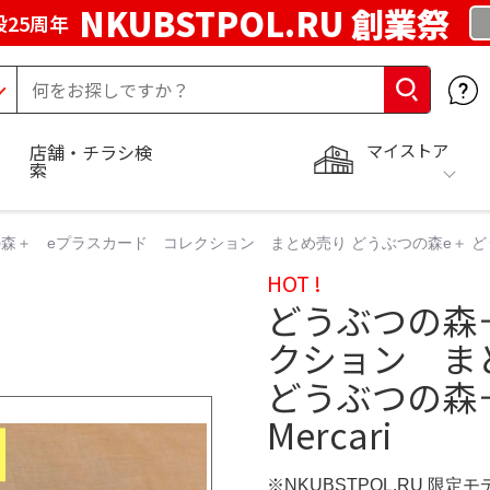
NKUBSTPOL.RU 創業祭
25周年
マイストア
店舗・チラシ検
索
森＋ eプラスカード コレクション まとめ売り どうぶつの森e＋ どうぶつの
HOT !
どうぶつの森
クション ま
どうぶつの森＋
Mercari
※NKUBSTPOL.RU 限定モ