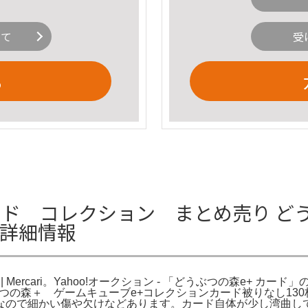
いて
受
る
ド コレクション まとめ売り どう
iの詳細情報
Mercari。Yahoo!オークション - 「どうぶつの森e+ カード
ぶつの森＋ ゲームキューブe+コレクションカード被りなし13
なので細かい傷や欠けなどあります。カード自体が少し湾曲し