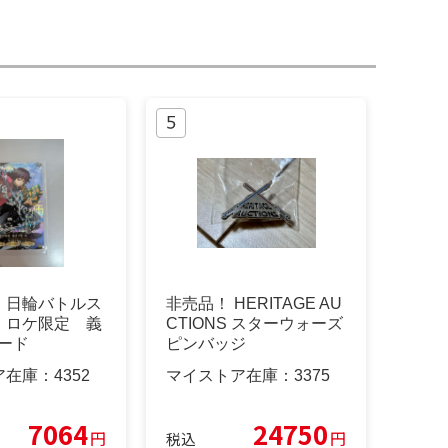
 日輪バトルス
非売品！ HERITAGE AU
 ロケ限定 義
CTIONS スターウォーズ
ード
ピンバッジ
ア在庫：
4352
マイストア在庫：
3375
7064
24750
円
円
税込