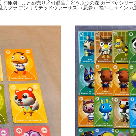
種別···まとめ売り／引退品。どうぶつの森 カードe シリーズ
乱カグラ アンリミテッドヴァーサス （忌夢） 箔押しサイン 