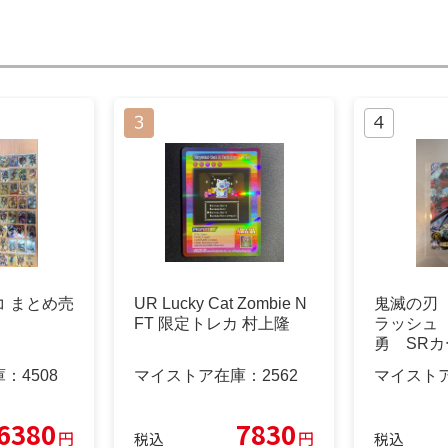
 まとめ売
UR Lucky Cat Zombie N
鬼滅の刃
）
FT 限定トレカ 村上隆
ラッシュ
勇 SRカ
庫：
4508
マイストア在庫：
2562
マイスト
6380
7830
円
円
税込
税込