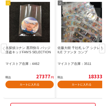
名探偵コナン 黒羽快斗 バッジ
佐藤大樹 千社札 レア シクレ EX
怪盗キッドFAN'S SELECTION
ILE ファンタ コンプ
マイストア在庫：
4462
マイストア在庫：
3511
27377
18333
税込
円
税込
円
カートに入れる
カートに入れる