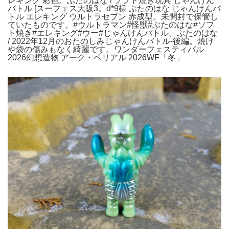
レキング 彩色。ぶたのはな / ソフト焼き玩具 じゃんけん
バトル [スーフェス大阪3。d*9様 ぶたのはな じゃんけんバ
トル エレキング ウルトラセブン 赤成型。未開封で保管し
ていたものです。#ウルトラマン#怪獣#ぶたのはな#ソフ
ト焼き#エレキング#ウー#じゃんけんバトル。ぶたのはな
/ 2022年12月のおたのしみじゃんけんバトル-後編。焼け
や袋の傷みもなく綺麗です。ワンダーフェスティバル
2026幻想造物 アーク・ベリアル 2026WF「冬」