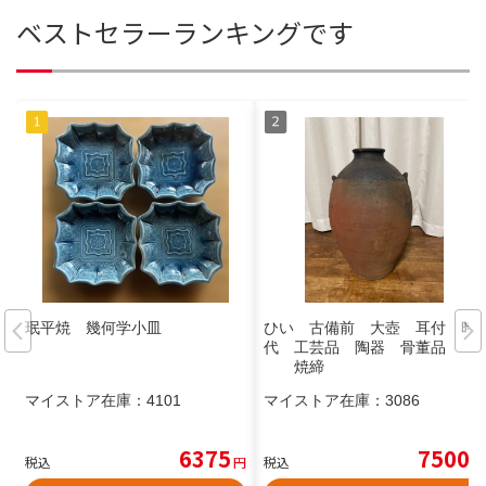
ベストセラーランキングです
珉平焼 幾何学小皿
ひい 古備前 大壺 耳付 時
代 工芸品 陶器 骨董品
焼締
マイストア在庫：
4101
マイストア在庫：
3086
6375
7500
税込
円
税込
円