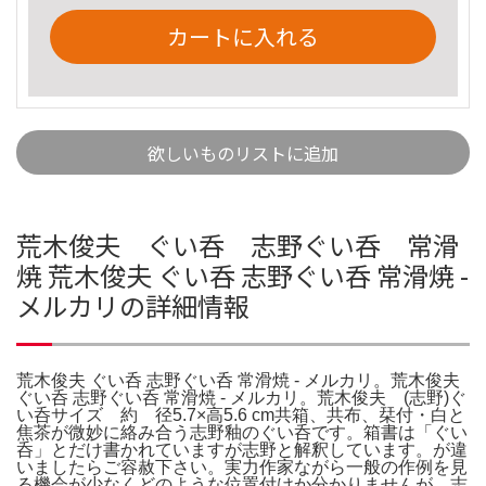
カートに入れる
欲しいものリストに追加
荒木俊夫 ぐい呑 志野ぐい呑 常滑
焼 荒木俊夫 ぐい呑 志野ぐい呑 常滑焼 -
メルカリの詳細情報
荒木俊夫 ぐい呑 志野ぐい呑 常滑焼 - メルカリ。荒木俊夫
ぐい呑 志野ぐい呑 常滑焼 - メルカリ。荒木俊夫 (志野)ぐ
い呑サイズ 約 径5.7×高5.6 cm共箱、共布、栞付・白と
焦茶が微妙に絡み合う志野釉のぐい呑です。箱書は「ぐい
呑」とだけ書かれていますが志野と解釈しています。が違
いましたらご容赦下さい。実力作家ながら一般の作例を見
る機会が少なくどのような位置付けか分かりませんが、志