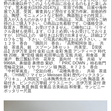
野の本拠以外でこのような作品に出会えるのもまた楽しみ
です。荒木俊夫(1939-2014?)は、常滑で作陶、日展や海外
展で入選、受賞、審査員など歴任する実力作家。前衛的作
品、陶壁、モニュメントなど制作。陶器類はその性質上、
貫入が入るものがあります。◎商品は、写真、説明をご納
得の上ご購入下さい。◎商品は先着順です。◎価格交渉、
取置き、専用は、お受けできません。◎梱包には、リサイ
クル資材も使用します。◎まとめ買いをお受けしておりま
すが、10%以上の 値引きはお受け出来ません。詳細はプ
ロフをご覧 下さい。◎写真の転用はお止め下さい。。Ｗ
１２９ 香合 『隅田川 香合』『高野昭阿弥 造』 共
箱 茶道具。銀 スプーン 3本セット 尚美堂。【現状
品】古伊万里 染付 金彩 山水 金彩 角皿 アンティーク 時代
物 20枚。東*堂様 備前 松田華山造 宝瓶 共箱。和食器 黄
瀬戸 数江瓢鮎子作 花草文 蓋向付 十客 共箱 V
9968A。鼻烟壶 鼻煙壺 紫砂。『 PRIC DOWN 』柿右衛門
雪輪花文鉢。リサ ラーソン 猫 陶器。Ｒ７２５ 香合
『中村翠嵐造』『交趾白檀』『花喰鳥香合』 共箱 茶道
具。♡HIME♡ マイセン Meissen 双剣 歴代バックスタン
プリキュ。人間国宝・山本陶秀先生オレンジ色 陶器皿 木
箱付き。ピンクの万華鏡 グラスニーク。古伊万里 染付 唐
獅子 大皿 角皿 飾皿 骨董品 古美術品 和骨董。サンピニー
ポッタリー尺皿