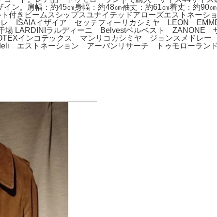
幅：約45㎝身幅：約48㎝袖丈：約61㎝着丈：約90㎝- 色: ブ
特徴: ベルト付きビームスシップスユナイテッドアローズエストネ
アターレ ISAIAイザイア セッテフィーリカシミヤ LEON EM
LARDINIラルディーニ Belvestベルベスト ZANONE ザ
COTEXインコテックス マンリコカシミヤ ジョンスメドレ
fedeli エストネーション アーバンリサーチ トゥモローラ