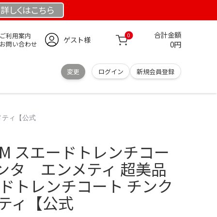
詳しくは
こちら
合計金額
ご利用案内
0
ゲスト様
0円
お問い合わせ
変更
ログイン
新規会員登録
メティ【公式
IM スエードトレンチコー
ンタ エンメティ 超美品
エードトレンチコート チンク
メティ【公式