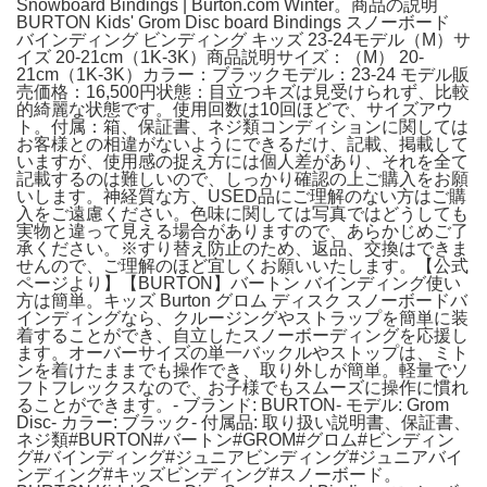
Snowboard Bindings | Burton.com Winter。商品の説明
BURTON Kids' Grom Disc board Bindings スノーボード
バインディング ビンディング キッズ 23-24モデル（M）サ
イズ 20-21cm（1K-3K）商品説明サイズ：（M） 20-
21cm（1K-3K）カラー：ブラックモデル：23-24 モデル販
売価格：16,500円状態：目立つキズは見受けられず、比較
的綺麗な状態です。使用回数は10回ほどで、サイズアウ
ト。付属：箱、保証書、ネジ類コンディションに関しては
お客様との相違がないようにできるだけ、記載、掲載して
いますが、使用感の捉え方には個人差があり、それを全て
記載するのは難しいので、しっかり確認の上ご購入をお願
いします。神経質な方、USED品にご理解のない方はご購
入をご遠慮ください。色味に関しては写真ではどうしても
実物と違って見える場合がありますので、あらかじめご了
承ください。※すり替え防止のため、返品、交換はできま
せんので、ご理解のほど宜しくお願いいたします。【公式
ページより】【BURTON】バートン バインディング使い
方は簡単。キッズ Burton グロム ディスク スノーボードバ
インディングなら、クルージングやストラップを簡単に装
着することができ、自立したスノーボーディングを応援し
ます。オーバーサイズの単一バックルやストップは、ミト
ンを着けたままでも操作でき、取り外しが簡単。軽量でソ
フトフレックスなので、お子様でもスムーズに操作に慣れ
ることができます。- ブランド: BURTON- モデル: Grom
Disc- カラー: ブラック- 付属品: 取り扱い説明書、保証書、
ネジ類#BURTON#バートン#GROM#グロム#ビンディン
グ#バインディング#ジュニアビンディング#ジュニアバイ
ンディング#キッズビンディング#スノーボード。