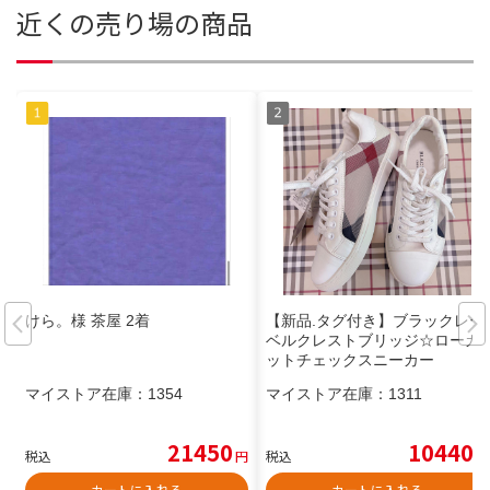
近くの売り場の商品
けら。様 茶屋 2着
【新品.タグ付き】ブラックレー
ベルクレストブリッジ☆ローカ
ットチェックスニーカー
マイストア在庫：
1354
マイストア在庫：
1311
21450
10440
税込
円
税込
円
カートに入れる
カートに入れる