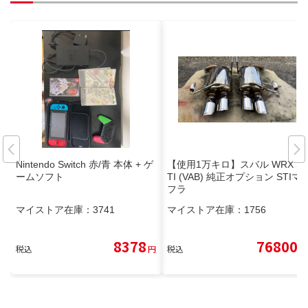
Nintendo Switch 赤/青 本体 + ゲ
【使用1万キロ】スバル WRX S
ームソフト
TI (VAB) 純正オプション STIマ
フラ
マイストア在庫：
3741
マイストア在庫：
1756
8378
76800
税込
円
税込
円