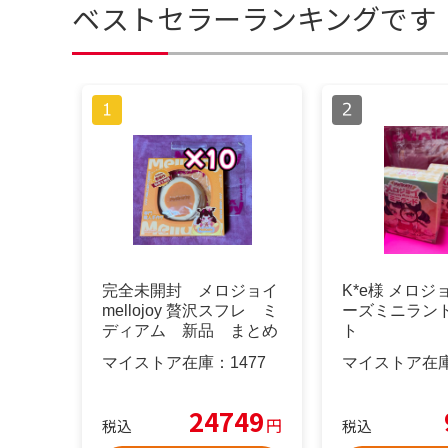
ベストセラーランキングです
完全未開封 メロジョイ
K*e様 メロ
mellojoy 贅沢スフレ ミ
ーズミニラン
ディアム 新品 まとめ
ト
売り
マイストア在庫：
1477
マイストア在
24749
円
税込
税込