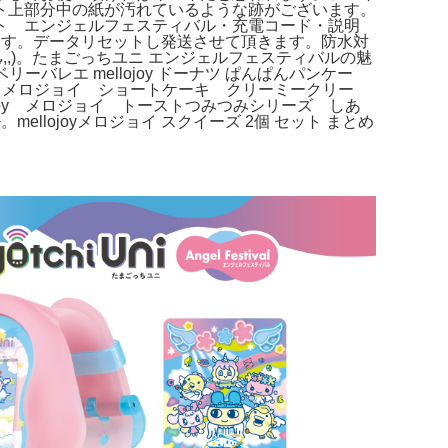
ト上部分中の紙が汚れているような跡がございます。
ト エンジェルフェスティバル・充電コード・説明
ます。データリセットし発送させて頂きます。防水対
ᴗ,,)。たまごっちユニ エンジェルフェスティバルの魅
ベリーバレエ mellojoy ドーナツ ぱんぱんパンケー
dy メロジョイ ショートケーキ クリーミークリー
ellojoy メロジョイ トーストつみつみシリーズ しあ
ellojoyメロジョイ スクイーズ 2個 セット まとめ