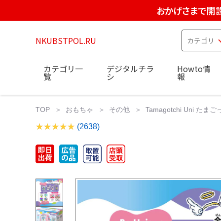
おかげさまで開設
NKUBSTPOL.RU
カテゴリ一
デジタルチラ
Howto情
覧
シ
報
TOP
おもちゃ
その他
Tamagotchi Uni た
(2638)