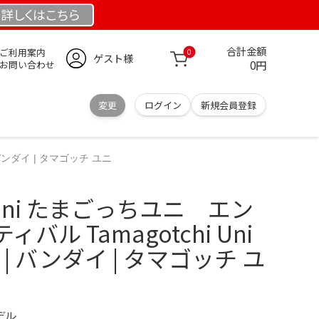
詳しくは
こちら
合計金額
ご利用案内
0
ゲスト様
0円
お問い合わせ
変更
ログイン
新規会員登録
 | バンダイ | タマゴッチ ユニ
i Uni たまごっちユニ エン
ル Tamagotchi Uni
ival | バンダイ | タマゴッチ ユ
デル