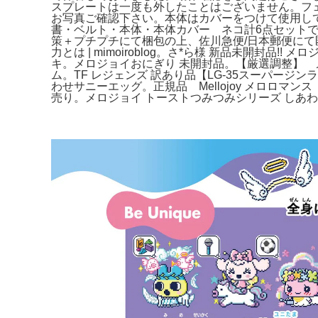
スプレートは一度も外したことはございません。フ
お写真ご確認下さい。本体はカバーをつけて使用し
書・ベルト・本体・本体カバー ネコ計6点セット
策＋プチプチにて梱包の上、佐川急便/日本郵便にて匿名
力とは | mimoiroblog。さ*ら様 新品未開封品!
キ。メロジョイおにぎり 未開封品。【厳選調整】 メテ
ム。TF レジェンズ 訳あり品【LG-35スーパージンライ
わせサニーエッグ。正規品 Mellojoy メロロマンス
売り。メロジョイ トーストつみつみシリーズ しあわ