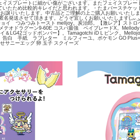
ェイスプレートに細かい傷がございます。またフェイスプレー
ていたため比較的キレイだと思われます。・たまバースチケッ
でお譲りいたします。中古品とご理解の上ご購入お願いいたし
発送させて頂きます。どうぞ宜しくお願いいたします(,,ᴗ ͜ 
! メロジョイ つみつみトースト melljoy。炭治郎。【激レア】ストロ
オドラグーン9-60E コスパ最強 ベイブレードX。Mello
＆LG42ゴッドボンバー】。Tamagotchi iD L ピンク。M
 告白 手紙 ラブレター ミルフィーユ。ポケモン GO Plus+。m
せサニーエッグ 卵 玉子 スクイーズ