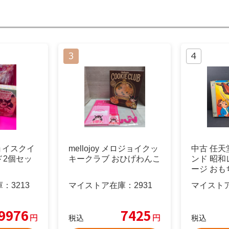
ジョイスクイ
mellojoy メロジョイクッ
中古 任天
ド2個セッ
キークラブ おひげわんこ
ンド 昭和
ージ おも
庫：
3213
マイストア在庫：
2931
マイスト
9976
7425
円
円
税込
税込