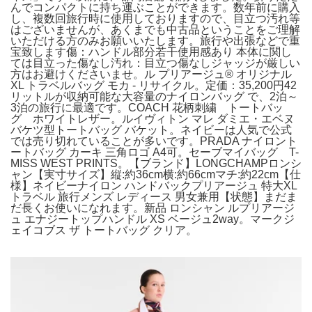
んでコンパクトに持ち運ぶことができます。数年前に購入
し、複数回旅行時に使用しておりますので、目立つ汚れ等
はございませんが、あくまでも中古品ということをご理解
いただける方のみお願いいたします。旅行や出張などで重
宝致します傷：ハンドル部分若干使用感あり 本体に関し
ては目立った傷なし汚れ：目立つ傷なしジャッジが厳しい
方はお避けくださいませ。ル プリアージュ® オリジナル
XL トラベルバッグ モカ - リサイクル。定価：35,200円42
リットルが収納可能な大容量のナイロンバッグ で、2泊～
3泊の旅行に最適です。COACH 花柄刺繍 トートバッ
グ ホワイトレザー。ルイヴィトン マレ ダミエ・エベヌ
バケツ型トートバッグ バケット。ネイビーは人気で公式
では売り切れていることが多いです。PRADA ナイロント
ートバッグ カーキ 三角ロゴ A4可。セーブマイバッグ T-
MISS WEST PRINTS。【ブランド】LONGCHAMPロンシ
ャン【実寸サイズ】縦:約36cm横:約66cmマチ:約22cm【仕
様】ネイビーナイロン ハンドバックプリアージュ 特大XL
トラベル 旅行メンズ レディース 男女兼用【状態】まだま
だ長くお使いになれます。新品 ロンシャン ルプリアージ
ュ エナジートップハンドル XS ベージュ2way。マークジ
ェイコブス ザ トートバッグ クリア。