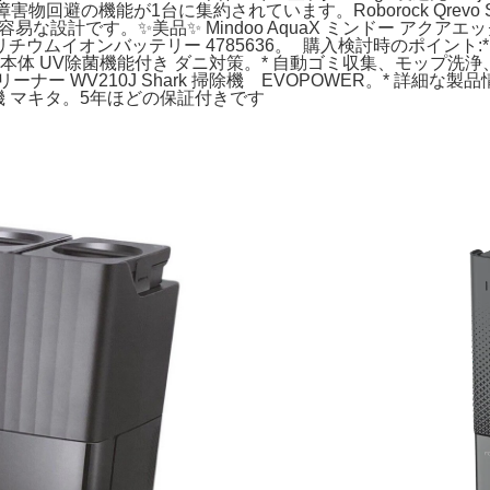
害物回避の機能が1台に集約されています。Roborock Qrevo S5V (M
が容易な設計です。✨美品✨ Mindoo AquaX ミンドー アクア
イオンバッテリー 4785636。 購入検討時のポイント:* Rob
本体 UV除菌機能付き ダニ対策。* 自動ゴミ収集、モップ
V210J Shark 掃除機 EVOPOWER。* 詳細な製品情報はR
掃除機 マキタ。5年ほどの保証付きです