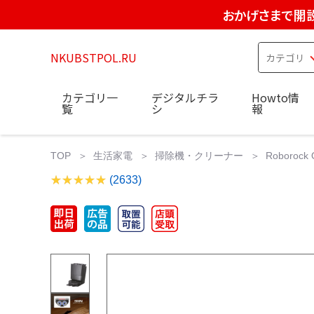
おかげさまで開設
NKUBSTPOL.RU
カテゴリ一
デジタルチラ
Howto情
覧
シ
報
TOP
生活家電
掃除機・クリーナー
Roborock
(2633)