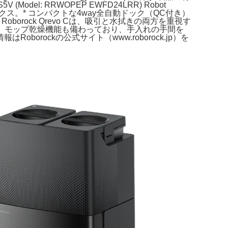
odel: RRWOPEP EWFD24LRR) Robot
エックス。* コンパクトな4way全自動ドック（QC付き）
orock Qrevo Cは、吸引と水拭きの両方を重視す
洗浄、モップ乾燥機能も備わっており、手入れの手間を
oborockの公式サイト（www.roborock.jp）を