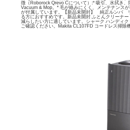
徴（Roborock Qrevo Cについて）:* 吸引、水拭き、障
Vacuum & Mop。* 毛が絡みにくく、メンテナンス
が付属しています。【新品未開封】 純正ルンバ リチウム
る方におすすめです。新品未開封 ふとんクリーナー 
減らしたい方に適しています。シャーク ハンディクリーナー W
ご確認ください。Makita CL107FD コードレス