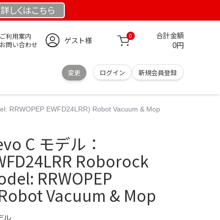
詳しくは
こちら
合計金額
ご利用案内
0
ゲスト様
0円
お問い合わせ
変更
ログイン
新規会員登録
l: RRWOPEP EWFD24LRR) Robot Vacuum & Mop
revo C モデル：
FD24LRR Roborock
Model: RRWOPEP
Robot Vacuum & Mop
デル