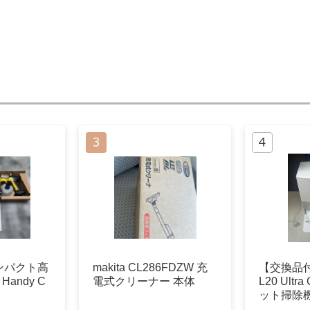
ンパクト高
makita CL286FDZW 充
【交換品付
Handy C
電式クリーナー 本体
L20 Ultr
ット掃除