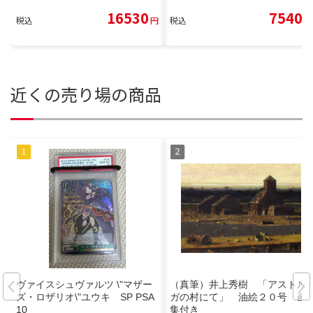
16530
7540
税込
円
税込
円
近くの売り場の商品
ヴァイスシュヴァルツ \"マザー
（真筆）井上秀樹 「アストル
ズ・ロザリオ\"ユウキ SP PSA
ガの村にて」 油絵２０号 画
10
集付き