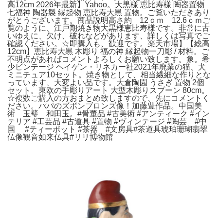
高12cm 2026年最新】Yahoo。大黒様 恵比寿様 陶器置物
七福神 陶器製 縁起物 恵比寿大黒 置物。ご覧いただきあり
がとうございます。商品説明高さ約 12ｃｍ 12.6ｃｍご
覧のように、江戸期焼き物大黒様恵比寿様です。非常に古
いゆえに、欠け、破れなどがあります、詳しくは写真でご
確認ください。☆即購入も、歓迎です。楽天市場】【総高
12cm】恵比寿大黒 木彫り 福の神 縁起物一刀彫 / 材料。ご
不明点があればコメントよろしくお願い致します。象。希
少ビンテージ ヘイゲン・リネカー社2021年廃業の猫、犬
ミニチュア10セット。焼き物として、相当繊細な作りとな
っています、大変よい品です。大倉陶園 うさぎ 置物 2個
セット。東欧の手彫りアート 大型木彫りスプーン 80cm。
☆複数ご購入の方おまとめ致しますので、先にコメントく
ださい。パパのズボンブロンズ像！加藤豊作品。中国美
術 玉璧 和田玉。#骨董品 #古美術 #アンティーク #イン
テリア #工芸品 #古道具 #置物 #ヴィンテージ #陶芸 #中
国 #ティーポット #茶器 #文房具#茶道具琥珀珊瑚翡翠
仏像観音如来仏具#リリ博物館