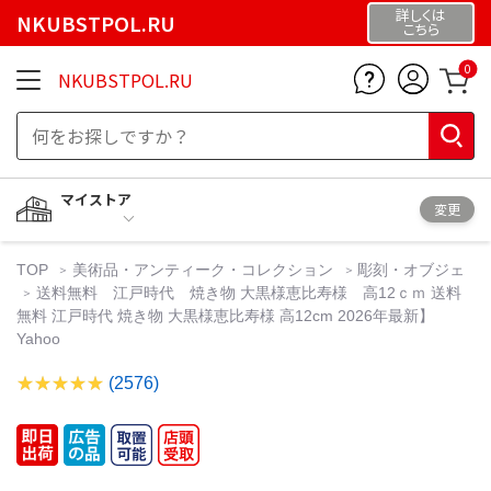
詳しくは
NKUBSTPOL.RU
こちら
0
NKUBSTPOL.RU
マイストア
変更
TOP
美術品・アンティーク・コレクション
彫刻・オブジェ
送料無料 江戸時代 焼き物 大黒様恵比寿様 高12ｃｍ 送料
無料 江戸時代 焼き物 大黒様恵比寿様 高12cm 2026年最新】
Yahoo
(2576)