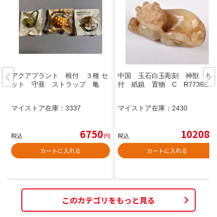
アクアプラント 根付 ３種 セ
中国 玉石白玉彫刻 神獣 根
ット 守亜 ストラップ 亀
付 紙鎮 置物 C R7736E
マイストア在庫：
3337
マイストア在庫：
2430
6750
10208
税込
円
税込
円
カートに入れる
カートに入れる
このカテゴリをもっと見る