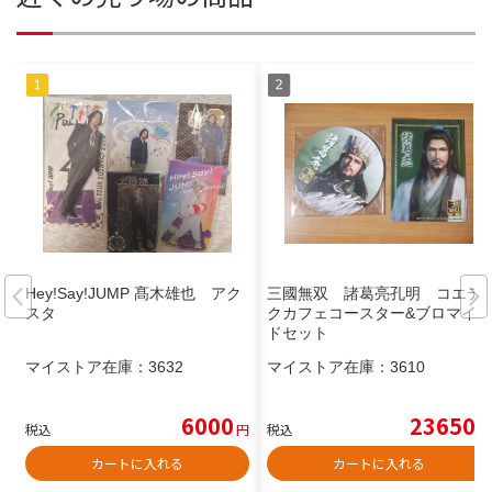
Hey!Say!JUMP 髙木雄也 アク
三國無双 諸葛亮孔明 コエテ
スタ
クカフェコースター&ブロマイ
ドセット
マイストア在庫：
3632
マイストア在庫：
3610
6000
23650
税込
円
税込
円
カートに入れる
カートに入れる