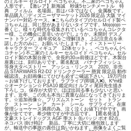
のミルキー セルロイド ペコちゃん。不二家のペコちゃん
人形です。【激レア】新海誠 秒速5センチメートル 特
典 フィルム 名場面。首はバネではなく、金属板です。
単品購入〇ディズニーザマーケット2026 限定品 大阪 マイ
ナンバー対応 ケース。■こちらのタイプのセルロイド製ペ
コちゃんは、同じ型があまりないタイプです。Mojojojo 一
番くじ。様々な時代を収集されているペコちゃんコレクタ
ー様、この機会に是非いかがでしょうか。未開封 デスノ
ート トランプ。経年劣化をご理解頂き、上記注意点を承
諾した方のみに、お願いいたします。トイ・ストーリー
キャラクター フィギュア 12体セット。。ペコちゃん (ペ
コチャン) 不二家のミルキー セルロイド ペコちゃん。セル
ロイド製の木製台座で、全長約30㎝前後ほどです。木製台
座裏には、刻印ありです。匿名配送 バナナフィッシュ
等身大タペストリー アッシュ・リンクス 2020。非売
品 STARWARS R2-D2 ドリンククーラー 懸賞 限定品 動作
確認済。お顔画像にてひびも必ずご確認下さい。19万円台
～お値下げしております。ラブライブ(即購入❌)。K*m様
☆オークション☆ PSA10 鑑定向け ルフィ 尾田先生描き
下ろし コ。保存が大切で、ほぼ出回る事も少ないと思い
ます。近年、この先も本当に貴重な品になってきておりま
す。☆追加画像☆。プリズムストーン セット トラン
ク ストーン レア カード シール サプライズ。在庫
管理ショーケース満席の為、泣く泣くお値下げ中です。画
像が全てです、希少物ですが中古品です。【匿名発送】
文豪ストレイドッグス AGF 學スト 缶バッジ ポオ 82点。
ネコバス 掛け時計 新品。丁寧に大切に梱包致します
が、輸送中の事故の責任は負いかねます。画像をよくご覧