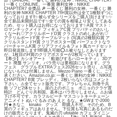
部｜BANDAI。一番くじ 勝利の女神：NIKKE CHAPTER7
| 一番くじONLINE。一番賞 勝利女神：NIKKE
CHAPTER7 全獎品 🔎 一番くじ 勝利の女神。一番くじ 勝
利の女神 NIKKE CHAPTER 7‼️H賞以外は全て1種類ずつに
なっております‼️✨️被らず全シリーズをご購入頂けます✨️✨️
全て新品未開封品です✨️全ての賞を相場より安くしてある
ため、セット購入はお得になっております✨️A賞 マスト：
ロマンチックメイド フィギュアC賞 プリバティのおいし
くな〜れ♡アクリルボードD賞 クラストのめしあがれ♡
アクリルボードF賞 テーブルマット (写真の2種類)G賞 ア
クリルスタンドH賞 クリアポスターI賞 パーフェクトなラ
バーチャームK賞 クリアファイル＆フォト風カードセット
即日発送致します‼️即購入可能⭕️⚠️被りなしとあります
が、1枚目のH賞のクリアポスターが2枚写っています。
【希少】カシオアート 「船遊びするハローキティ」 3Dア
ート 廃盤 サンリオ。バラ売りは要相談になります。グラ
フェス グラブル EXTRAフェス2026セット売り。⚠️写真
にないものは付属しません。Mezzo Piano 一番くじ。ご了
承ください。Amazon.co.jp: 一番くじ 勝利の女神：NIKKE
CHAPTER7 B賞 ブレッディ。2枚いらない方はコメント
下さい。⚠️全てセット販売です。アラレちゃん 則巻千兵
衛 ソフビ2体セット。崖の上のポニョ ポニョのクラゲ置
時計 どんぐり共和国。基本はバラ売りしません。⚠️お値
下げ不可です。カラフルピーチ マスコットキーチェーン
アニメイト ぬいぐるみ のあ えと るな。★GWまで-2000
円★きなこ kinako グッズ 即購入不可。そのため、B
賞のフィギュアはありません。下位賞も写真にあるものだ
けの販売となります。鬼滅の刃 ufotable カフェ ダイニン