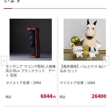
タンザニア マコンデ彫刻 人物像
【最終価格】バムとケロ ぬいぐ
高さ35㎝ ブラックウッド アー
るみ セット
ト 芸術
マイストア在庫：
2994
マイストア在庫：
1684
6844
26400
税込
円
税込
円