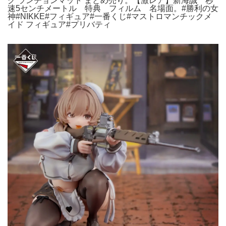
グ ランチョンマット まとめ売り。【激レア】新海誠 秒
速5センチメートル 特典 フィルム 名場面。#勝利の女
神#NIKKE#フィギュア#一番くじ#マストロマンチックメ
イド フィギュア#プリバティ