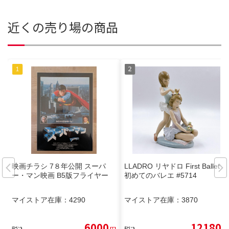
近くの売り場の商品
映画チラシ 7８年公開 スーパ
LLADRO リヤドロ First Ballet
ー・マン映画 B5版フライヤー
初めてのバレエ #5714
マイストア在庫：
4290
マイストア在庫：
3870
6000
12180
税込
円
税込
円