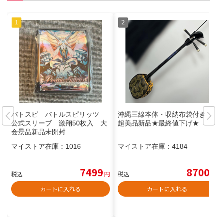
バトスピ バトルスピリッツ
沖縄三線本体・収納布袋付き
公式スリーブ 激翔50枚入 大
超美品新品★最終値下げ★
会景品新品未開封
マイストア在庫：
1016
マイストア在庫：
4184
7499
8700
税込
円
税込
円
カートに入れる
カートに入れる