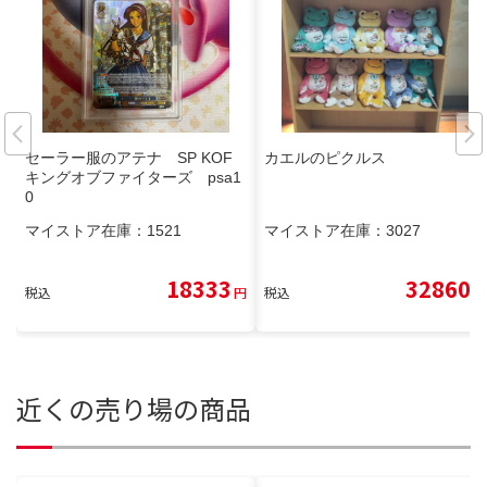
セーラー服のアテナ SP KOF
カエルのピクルス
キングオブファイターズ psa1
0
マイストア在庫：
1521
マイストア在庫：
3027
18333
32860
税込
円
税込
円
近くの売り場の商品