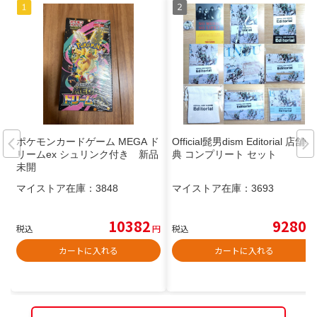
ポケモンカードゲーム MEGA ド
Official髭男dism Editorial 店舗特
リームex シュリンク付き 新品
典 コンプリート セット
未開
マイストア在庫：
3848
マイストア在庫：
3693
10382
9280
税込
円
税込
円
カートに入れる
カートに入れる