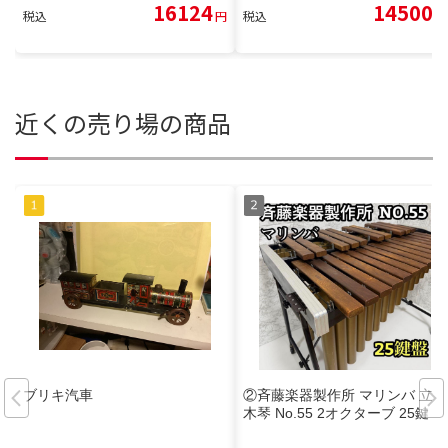
16124
14500
税込
円
税込
円
近くの売り場の商品
ブリキ汽車
②斉藤楽器製作所 マリンバ 立奏
木琴 No.55 2オクターブ 25鍵