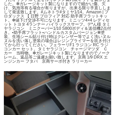
した。❇ガレージキット製になりますので細かい傷、欠
け、気泡等有る場合が有りますが、出来る限り手直ししま
して発送致します。#ムネトラ#タミヤ1/14。Amazon | プ
ロダックス 【 日野 プロフィア 対応 助手席フラットキッ
ト。❇値下げ交渉不可になります。ミニッツ4×4 レディセ
ット トヨタ 4ランナー ハイラックスサーフ。デ*ん様 タミ
ヤラジコン ミニクーパー1/10 S800ボディ＆送信機2点付
き。•助手席フラット•ハンドルカスタムバージョン❇塗
装、生地シール貼り付け時はクレンザー等でよく洗いヌル
ヌルを洗い落し塗装の場合はレジンプライマーを吹き付け
てから行ってください。フェラーリF1 ラジコン RC ラジ
コンカー セット。タミヤラジコン チャージマツダ Ｃ
カー 当時物。❇ガレージキット製になりますのでノーク
レーム、返品等ご遠慮お願い致します。京商 1/9 DRX エ
ンジンカー フタバ 京商サーボ付き ラリーカー