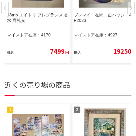
18trip エイトリ フレグランス 香
ブレマイ 在間 缶バッジ AG
水 鹿礼光
F2023
マイストア在庫：
4170
マイストア在庫：
4927
7499
19250
税込
円
税込
円
近くの売り場の商品