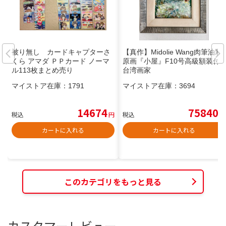
被り無し カードキャプターさ
【真作】Midolie Wang肉筆油彩
くら アマダ ＰＰカード ノーマ
原画『小屋』F10号高級額装付
ル113枚まとめ売り
台湾画家
マイストア在庫：
1791
マイストア在庫：
3694
14674
75840
税込
円
税込
円
カートに入れる
カートに入れる
このカテゴリをもっと見る
カスタマーレビュー