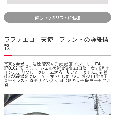
欲しいものリストに追加
ラファエロ 天使 プリントの詳細情
報
写真を参考に。油絵 菅家令子 絵 絵画 インテリア F4-
070102 花 バラ。。シェル美術賞受賞,出口修「女」6号オ
リジナル,額なし。クレーム対応一切いたしません。到着
後の返品返金クレーム一切いたしません。希少 山岸涼子
直筆イラスト 直筆サイン入り 日出処の天子 厩戸王子 当時
物