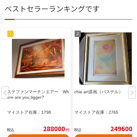
ベストセラーランキングです
ステファンマーチンエアー Wh
chie art原画（パステル）
ere are you,tigger?
マイストア在庫：
1798
マイストア在庫：
2765
288000
249600
税込
円
税込
円