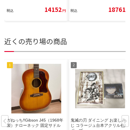
14152
18761
税込
円
税込
円
近くの売り場の商品
ガねっち‼️Gibson J45（1968年
鬼滅の刃 ダイニング お楽しみく
製）ナローネック 固定サドル
じ コラージュ台本アクリル色紙