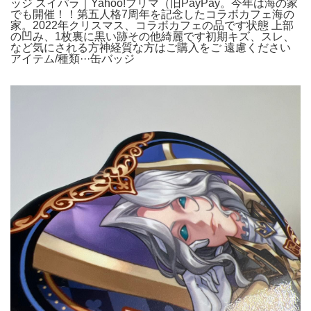
ッジ スイパラ｜Yahoo!フリマ（旧PayPay。今年は海の家
でも開催！！第五人格7周年を記念したコラボカフェ海の
家。2022年クリスマス、コラボカフェの品です状態 上部
の凹み、1枚裏に黒い跡その他綺麗です初期キズ、スレ、
など気にされる方神経質な方はご購入をご 遠慮ください
アイテム/種類···缶バッジ