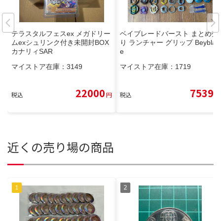
テラスタルフェスex メガドリー
ベイブレードバースト まとめ売
ムexシュリンク付き未開封BOX
り ランチャー グリップ Beyblad
カナリィSAR
e
マイストア在庫：
3149
マイストア在庫：
1719
22000
7539
税込
円
税込
円
近くの売り場の商品