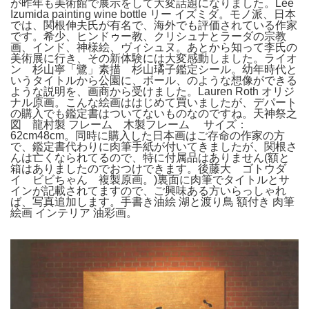
が昨年も美術館で展示をして大変話題になりました。Lee
Izumida painting wine bottle リー イズミダ。モノ派、日本
では、関根伸夫氏が有名で、海外でも評価されている作家
です。希少、ヒンドゥー教、クリシュナとラーダの宗教
画、インド、神様絵、ヴィシュヌ。あとから知って李氏の
美術展に行き、その新体験には大変感動しました。ライオ
ン 杉山寧「鷺」素描 杉山璚子鑑定シール。幼年時代と
いうタイトルから公園に、ボール、のような想像ができる
ような説明を、画商から受けました。Lauren Roth オリジ
ナル原画。こんな絵画ははじめて買いましたが、デパート
の購入でも鑑定書はついてないものなのですね。天神祭之
図 龍村製 フレーム 木製フレーム サイズ：
62cm48cm。同時に購入した日本画はご存命の作家の方
で、鑑定書代わりに肉筆手紙が付いてきましたが、関根さ
んは亡くなられてるので、特に付属品はありません(額と
箱はありましたのでおつけできます。後藤大 ゴトウダ
イ ビビちゃん 複製原画。)裏面に肉筆でタイトルとサ
インが記載されてますので、ご興味ある方いらっしゃれ
ば、写真追加します。手書き油絵 湖と渡り鳥 額付き 肉筆
絵画 インテリア 油彩画。