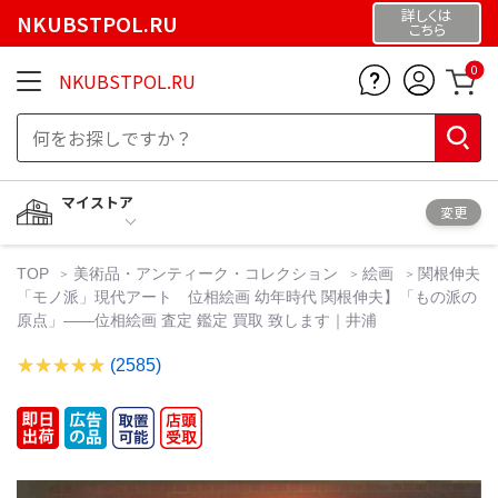
詳しくは
NKUBSTPOL.RU
こちら
0
NKUBSTPOL.RU
マイストア
変更
TOP
美術品・アンティーク・コレクション
絵画
関根伸夫
「モノ派」現代アート 位相絵画 幼年時代 関根伸夫】「もの派の
原点」——位相絵画 査定 鑑定 買取 致します｜井浦
(2585)