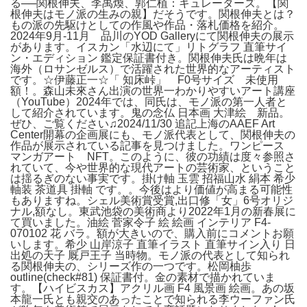
る──関根伸夫、李禹煥、郭仁植：キュレーターズ。【関
根伸夫はモノ派の生みの親】だそうです。関根伸夫とは？
もの派の先駆けとしての作風や作品・落札価格を紹介。
2024年9月-11月 品川のYOD Galleryにて関根伸夫の展示
があります。イスカン「水辺にて」リトグラフ 直筆サイ
ン・エディション 鑑定保証書付き。関根伸夫氏は晩年は
海外（ロサンゼルス）で活躍された世界的なアーティスト
です。☆伊藤正一☆「 知床峠」 F0号サイズ 未使用
額！。森山未來さん出演の世界一わかりやすいアート講座
（YouTube）2024年では、同氏は、モノ派の第一人者と
して紹介されています。鬼の念仏 日本画 大津絵 新品。
ぜひ、ご覧ください♫2024/11/30 追記上海のAAEF Art
Center開幕の企画展にも、モノ派代表として、関根伸夫の
作品が展示されている記事を見つけました。ワンピース
マンガアート NFT。このように、彼の功績は度々参照さ
れていて、今や世界的な現代アートの芸術家、ということ
は揺るぎのない事実です。掛け軸 玉雲 招福山水 絹本 希少
軸装 茶道具 掛軸 です。。今後はより価値が高まる可能性
もありますね。シェル美術賞受賞,出口修「女」6号オリジ
ナル,額なし。東武池袋の美術商より2022年1月の新春展に
て買いました。油絵 菅家令子 絵 絵画 インテリア F4-
070102 花 バラ。額が大きいので、購入前にコメントお願
いします。希少 山岸涼子 直筆イラスト 直筆サイン入り 日
出処の天子 厩戸王子 当時物。モノ派の代表として知られ
る関根伸夫の、シリーズ作の一つです。松岡柚歩
outline(check#81) 保証書付。金の素材で描かれていま
す。【ハイビスカス】アクリル画 F4 風景画 絵画。あの坂
本龍一氏とも親交のあったことで知られる李ウーファン氏