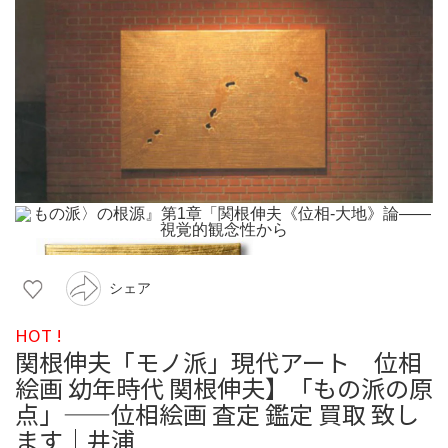
シェア
HOT !
関根伸夫「モノ派」現代アート 位相
絵画 幼年時代 関根伸夫】「もの派の原
点」——位相絵画 査定 鑑定 買取 致し
ます｜井浦