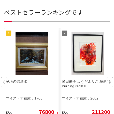
ベストセラーランキングです
秘境の岩清水
曄田依子 ようだよりこ 赫然#1
Burning red#01
マイストア在庫：
1703
マイストア在庫：
2682
76800
211200
税込
円
税込
円