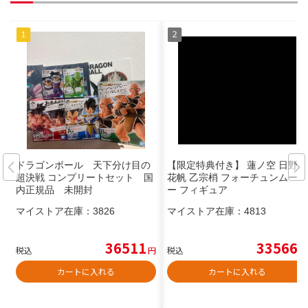
ドラゴンボール 天下分け目の
【限定特典付き】 蓮ノ空 日野下
超決戦 コンプリートセット 国
花帆 乙宗梢 フォーチュンムービ
内正規品 未開封
ー フィギュア
マイストア在庫：
3826
マイストア在庫：
4813
36511
33566
税込
円
税込
円
カートに入れる
カートに入れる