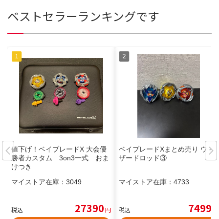
ベストセラーランキングです
値下げ！ベイブレードX 大会優
ベイブレードXまとめ売り ウィ
勝者カスタム 3on3一式 おま
ザードロッド③
けつき
マイストア在庫：
3049
マイストア在庫：
4733
27390
7499
税込
円
税込
円