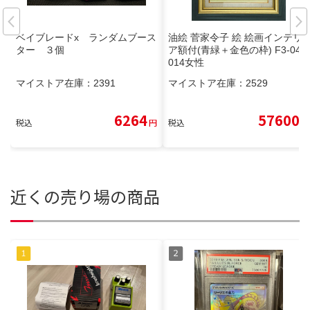
ベイブレードx ランダムブース
油絵 菅家令子 絵 絵画インテリ
ター ３個
ア額付(青緑＋金色の枠) F3-041
014女性
マイストア在庫：
2391
マイストア在庫：
2529
6264
57600
税込
円
税込
円
近くの売り場の商品