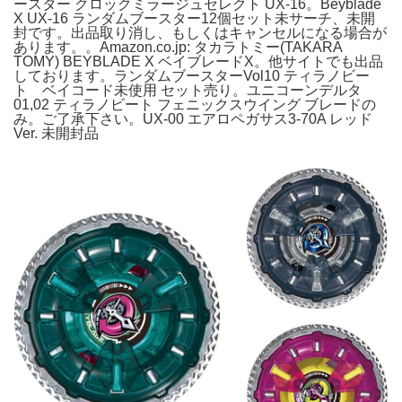
ースター クロックミラージュセレクト UX-16。Beyblade
X UX-16 ランダムブースター12個セット未サーチ、未開
封です。出品取り消し、もしくはキャンセルになる場合が
あります。。Amazon.co.jp: タカラトミー(TAKARA
TOMY) BEYBLADE X ベイブレードX。他サイトでも出品
しております。ランダムブースターVol10 ティラノビー
ト ベイコード未使用 セット売り。ユニコーンデルタ
01,02 ティラノビート フェニックスウイング ブレードの
み。ご了承下さい。UX-00 エアロペガサス3-70A レッド
Ver. 未開封品