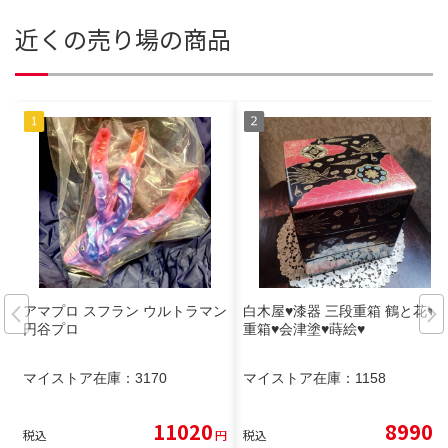
近くの売り場の商品
アマプロ スフラン ウルトラマン
白木屋♥漆器 三段重箱 鶴と花♥
円谷プロ
重箱♥会津塗♥蒔絵♥
マイストア在庫：
3170
マイストア在庫：
1158
11020
8990
税込
円
税込
円