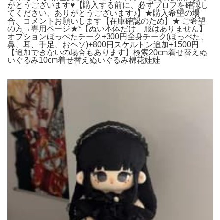
がとうございます♥【購入する前に、必ずプロフを確認し
てください、ありがとうございます♪】★購入希望の場
合、コメントお願いします【在庫確認のため】★ ご希望
の方→専用ページ★*【ぬい本体だけ、服はありません】
オプションほっぺたチーク+300円全身チーク(ほっぺた、
鼻、耳、手足、おヘソ)+800円スケルトン追加+1500円
【追加できないの場合もあります】検索20cm着せ替えぬ
いぐるみ10cm着せ替えぬいぐるみ棉花娃娃