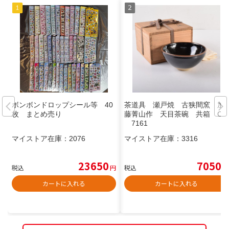
ボンボンドロップシール等 40
茶道具 瀬戸焼 古狭間窯 加
枚 まとめ売り
藤菁山作 天目茶碗 共箱 C
7161
マイストア在庫：
2076
マイストア在庫：
3316
23650
7050
税込
円
税込
円
カートに入れる
カートに入れる