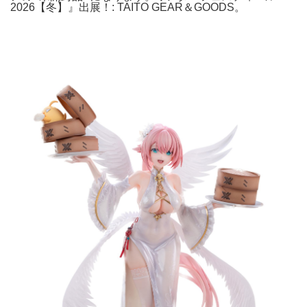
2026【冬】』出展！: TAITO GEAR＆GOODS。