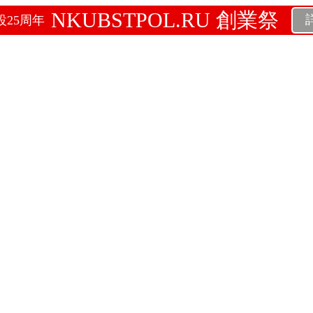
NKUBSTPOL.RU 創業祭
25周年