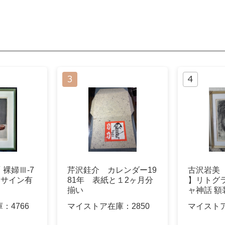
 裸婦Ⅲ-7
芹沢銈介 カレンダー19
古沢岩美
14 サイン有
81年 表紙と１2ヶ月分
】リトグラ
揃い
ャ神話 額
庫：
4766
マイストア在庫：
2850
マイスト