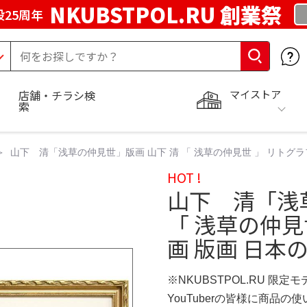
NKUBSTPOL.RU 創業祭
25周年
マイストア
店舗・チラシ検
索
山下 清「浅草の仲見世」版画 山下 清 「 浅草の仲見世 」 リトグラ
HOT !
山下 清「浅
「 浅草の仲見
画 版画 日本
※NKUBSTPOL.RU 限定モ
YouTuberの皆様に商品