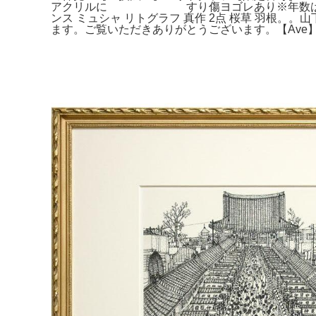
アクリルに すり傷ヨゴレあり※年数は経って
ンス ミュシャ リトグラフ 真作 2点 桜草 羽根
ます。ご覧いただきありがとうございます。【Ave】人