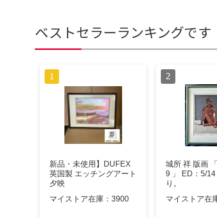
ベストセラーランキングです
新品・未使用】DUFEX
城所 祥 版画 「
英国製 エッチングアート
9 」 ED：5/
夕映
り。
マイストア在庫：
3900
マイストア在