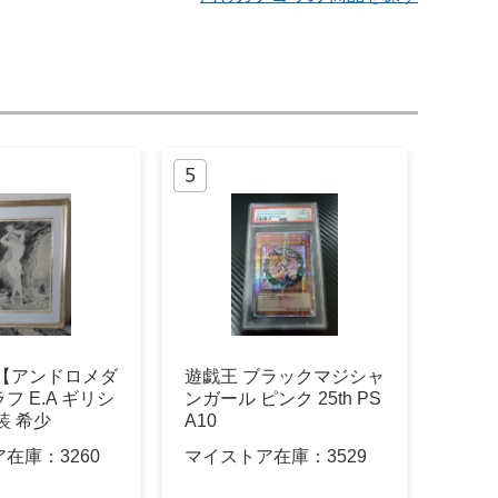
 【アンドロメダ
遊戯王 ブラックマジシャ
フ E.A ギリシ
ンガール ピンク 25th PS
装 希少
A10
ア在庫：
3260
マイストア在庫：
3529