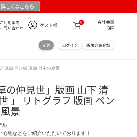
詳しくは
こちら
合計金額
ご利用案内
0
ゲスト様
0円
お問い合わせ
変更
ログイン
新規会員登録
フ 版画 ペン画 版画 日本の風景
草の仲見世」版画 山下 清
世 」 リトグラフ 版画 ペン
の風景
デル
の使い心地などをご紹介いただいております！