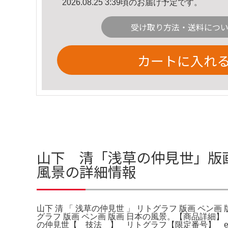
2026.08.25 3:39頃のお届け予定です。
受け取り方法・送料につ
カートに入れ
山下 清「浅草の仲見世」版画 
風景の詳細情報
山下 清 「 浅草の仲見世 」 リトグラフ 版画 ペン
グラフ 版画 ペン画 版画 日本の
の仲見世【 技法 】 リトグラフ【限定番号】 ed, 6