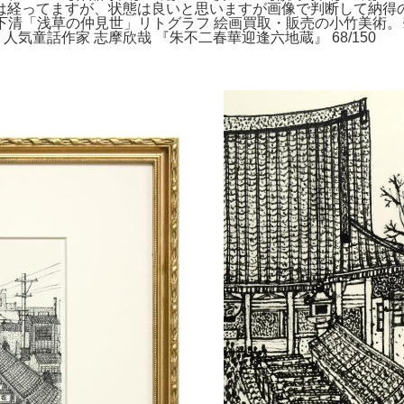
ますが、状態は良いと思いますが画像で判断して納得の方
。。山下清「浅草の仲見世」リトグラフ 絵画買取・販売の小竹美
気童話作家 志摩欣哉 『朱不二春華迎逢六地蔵』 68/150