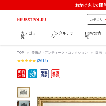
おかげさまで開設
NKUBSTPOL.RU
カテゴリ一
デジタルチラ
Howto情
覧
シ
報
TOP
美術品・アンティーク・コレクション
版画
(2615)