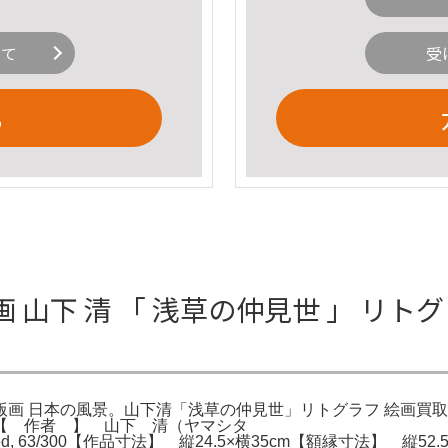
いて
受
る
山下 清 「 浅草の仲見世 」 リトグ
画 版画 日本の風景。山下清「浅草の仲見世」リトグラフ 絵画買取
風景。【商品詳細】【 作者 】 山下 清（
3/300【作品寸法】 縦24.5×横35cm【額縁寸法】 縦52