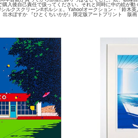
で購入後自己責任で扱ってください。それと同時に中の絵が動
シルクスクリーン#ポルシェ。Yahoo!オークション - 「鈴
作品 真作。出水ぽすか 『ひとくちいかが』限定版アートプリント 