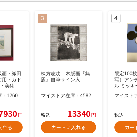
版画・織田
棟方志功 木版画『無
限定100
使用・カド
題』自筆サイン入
写）アン
)・美術
ル ミッ
無料】
庫：
1260
マイストア在庫：
4582
マイスト
7930
13340
円
円
税込
税込
入れる
カートに入れる
カー