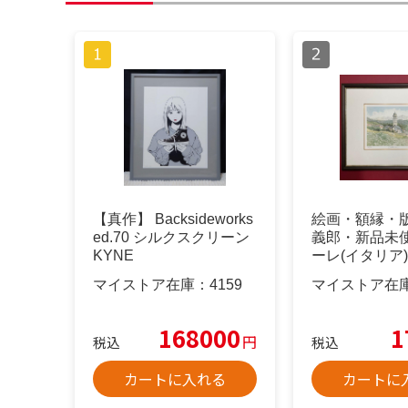
【真作】 Backsideworks
絵画・額縁・
ed.70 シルクスクリーン
義郎・新品未
KYNE
ーレ(イタリア
品・雑貨
マイストア在庫：
4159
マイストア在
168000
1
円
税込
税込
カートに入れる
カートに