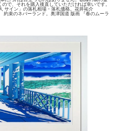
くので、それを購入後直していただければ幸いです。
木英人 サイン」の落札相場・落札価格。花井祐介
版画 約束のネバーランド。奥津国道 版画 『春のムーラ