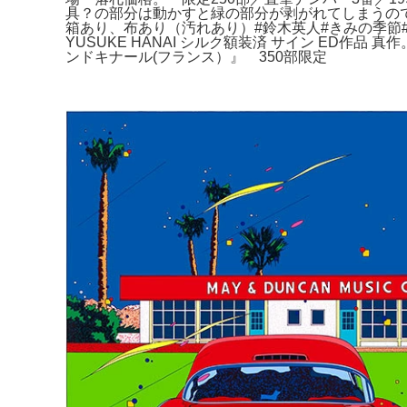
具？の部分は動かすと緑の部分が剥がれてしまうの
箱あり、布あり（汚れあり）#鈴木英人#きみの季節#
YUSUKE HANAI シルク額装済 サイン ED
ンドキナール(フランス）』 350部限定