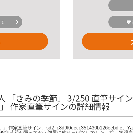
いて
受
る
人 「きみの季節」 3/250 直筆サイ
 CO. 」 作家直筆サインの詳細情報
. 」 作家直筆サイン。sd2_c8d9f0decc351430b126eebd
1998年昔親が買ってから部屋に飾りっぱなしでした。絵、額