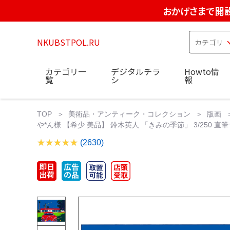
おかげさまで開設
NKUBSTPOL.RU
カテゴリ一
デジタルチラ
Howto情
覧
シ
報
TOP
美術品・アンティーク・コレクション
版画
や*ん様 【希少 美品】 鈴木英人 「きみの季節」 3/250 直筆サ
(2630)