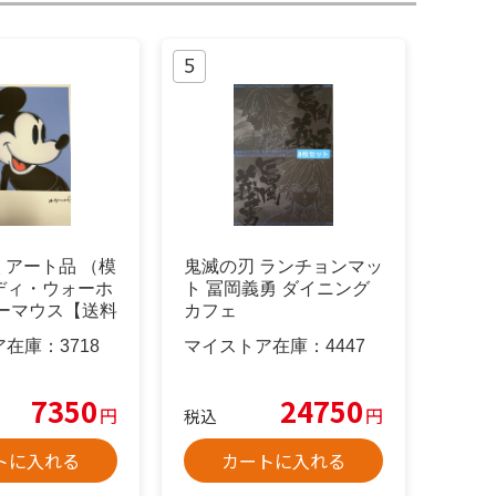
枚 アート品 （模
鬼滅の刃 ランチョンマッ
ディ・ウォーホ
ト 冨岡義勇 ダイニング
キーマウス【送料
カフェ
ア在庫：
3718
マイストア在庫：
4447
7350
24750
円
円
税込
トに入れる
カートに入れる