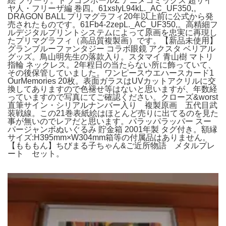
絵 フリーザ。ドラゴンボールZ アニメコミックス 超サイ
ヤ人・フリーザ編 巻四。61xsIyL94kL._AC_UF350,。
DRAGON BALL プリマグラフィ20年以上前に公式から発
売されたものです。61Fb4-2zepL._AC_UF350,。高精細フ
ルデジタルプリントシステムによって原画を忠実に再現し
たプリマグラフィ（高品質複製画）です。【新品未使用】
グランブルーファンタジー コラボ眼鏡 アクスタ ベリアル
グッズ。鳥山明先生の落款入り。スタマイ 青山樹 マトリ
指輪 ネックレス。2年程日の当たらない所に飾っていて、
その後保管していました。ワンピースウエハースカード1
OurMemories 20枚。表面ガラスはUVカットアクリルに交
換してありますので色褪せ等はないと思いますが、年数経
っていますので写真にてご確認ください。クローズ&worst
直筆サイン・シリアルナンバー入り 複製原画 五代目武
装戦線。この21巻表紙絵はほとんど売りに出てるのを見た
事が無いのでレアだと思います。パラッパラッパー スー
パージャンボぬいぐるみ 貯金箱 2001年製 タグ付き。額縁
サイズ:H395mm×W304mm箱等の付属品はありません。
【もももん】ちびまる子ちゃん&ご近所物語 メタルプレ
ート セット。