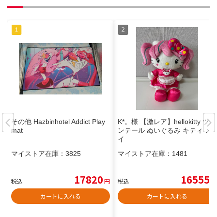
その他 Hazbinhotel Addict Play
K*。様 【激レア】hellokitty ツイ
mat
ンテール ぬいぐるみ キティ メ
イ
マイストア在庫：
3825
マイストア在庫：
1481
17820
16555
税込
円
税込
円
カートに入れる
カートに入れる