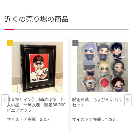
近くの売り場の商品
【直筆サイン】川崎のぼる 巨
呪術廻戦 ちょぴぬいぷち 9種
人の星 一球入魂 限定38/200
セット
ピエゾグラフ
マイストア在庫：
2817
マイストア在庫：
4797