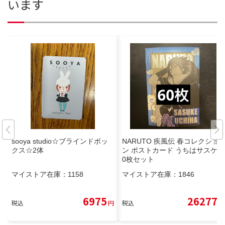
います
sooya studio☆ブラインドボッ
NARUTO 疾風伝 春コレクショ
クス☆2体
ン ポストカード うちはサスケ 6
0枚セット
マイストア在庫：
1158
マイストア在庫：
1846
6975
26277
税込
円
税込
円