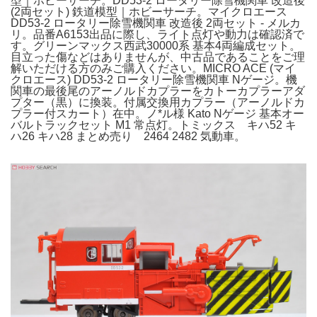
型｜ホビーサーチ。DD53-2 ロータリー除雪機関車 改造後
(2両セット) 鉄道模型｜ホビーサーチ。マイクロエース
DD53-2 ロータリー除雪機関車 改造後 2両セット - メルカ
リ。品番A6153出品に際し、ライト点灯や動力は確認済で
す。グリーンマックス西武30000系 基本4両編成セット。
目立った傷などはありませんが、中古品であることをご理
解いただける方のみご購入ください。MICRO ACE (マイ
クロエース) DD53-2 ロータリー除雪機関車 Nゲージ。機
関車の最後尾のアーノルドカプラーをカトーカプラーアダ
プター（黒）に換装。付属交換用カプラー（アーノルドカ
プラー付スカート）在中。ノ*ル様 Kato Nゲージ 基本オー
バルトラックセット M1 常点灯。トミックス キハ52 キ
ハ26 キハ28 まとめ売り 2464 2482 気動車。