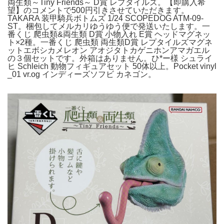
両生類～Tiny Friends～ D賞 レプタイルズ。【即購入希
望】のコメントで500円引きさせていただきます。
TAKARA 装甲騎兵ボトムズ 1/24 SCOPEDOG ATM-09-
ST。梱包してメルカリゆうゆう便で発送いたします。一
番くじ 爬虫類&両生類 D賞 小物入れ E賞 ヘッドマグネッ
ト×2種。一番くじ 爬虫類 両生類D賞 レプタイルズマグネ
ットエボシカメレオン アオジタトカゲニホンアマガエル
の３個セットです。外箱はありません。ひ*ー様 シュライ
ヒ Schleich 動物フィギュアセット 50体以上。Pocket vinyl
_01 vr.og インディーズソフビ カネゴン。