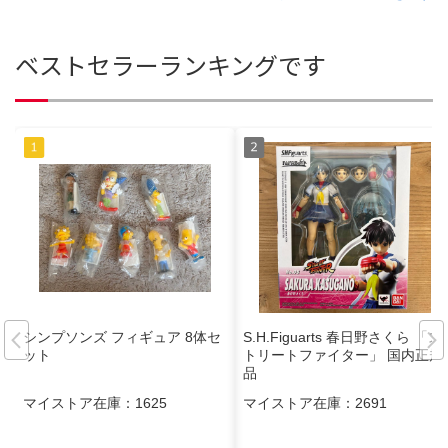
ベストセラーランキングです
シンプソンズ フィギュア 8体セ
S.H.Figuarts 春日野さくら 「ス
ット
トリートファイター」 国内正規
品
マイストア在庫：
1625
マイストア在庫：
2691