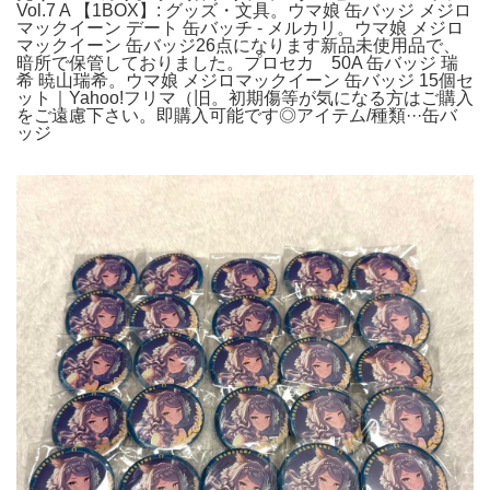
Vol.7 A 【1BOX】: グッズ・文具。ウマ娘 缶バッジ メジロ
マックイーン デート 缶バッチ - メルカリ。ウマ娘 メジロ
マックイーン 缶バッジ26点になります新品未使用品で、
暗所で保管しておりました。プロセカ 50A 缶バッジ 瑞
希 暁山瑞希。ウマ娘 メジロマックイーン 缶バッジ 15個セ
ット｜Yahoo!フリマ（旧。初期傷等が気になる方はご購入
をご遠慮下さい。即購入可能です◎アイテム/種類···缶バ
ッジ