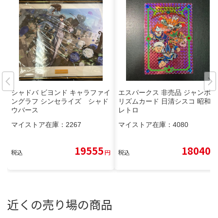
シャドバ ビヨンド キャラファイ
エスパークス 非売品 ジャンボプ
ングラフ シンセライズ シャド
リズムカード 日清シスコ 昭和
ウバース
レトロ
マイストア在庫：
2267
マイストア在庫：
4080
19555
18040
税込
円
税込
円
近くの売り場の商品