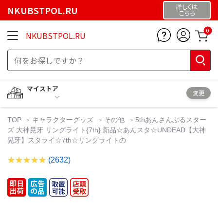
詳しくは
NKUBSTPOL.RU
こちら
0
NKUBSTPOL.RU
マイストア
変更
TOP
キャラクターグッズ
その他
5thあんさんぶるスター
ズ 大神晃牙 リングライト{7th} 新品☆あんスタ☆UNDEAD【大神
晃牙】スタライ☆7th☆リングライトの
(2632)