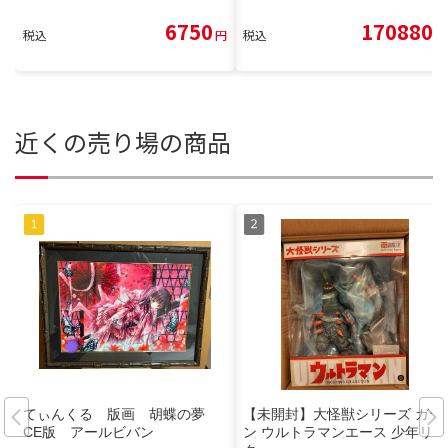
6750
170880
税込
円
税込
円
近くの売り場の商品
てぃんくる 版画 胡蝶の夢
【未開封】大怪獣シリーズ ガラ
CE版 アールビバン
ン ウルトラマンエース 少年リッ