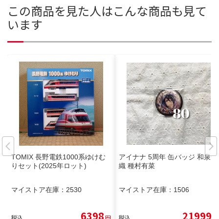
この商品を見た人はこんな商品も見て
います
TOMIX 長野電鉄1000系ゆけむ
アイナナ 5周年 缶バッジ 和泉一
りセット(2025年ロット)
織 種村有菜
マイストア在庫：
2530
マイストア在庫：
1506
6398
21999
税込
円
税込
円