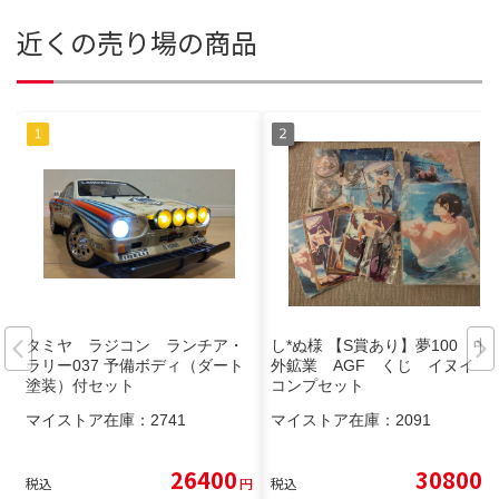
近くの売り場の商品
タミヤ ラジコン ランチア・
し*ぬ様 【S賞あり】夢100 中
ラリー037 予備ボディ（ダート
外鉱業 AGF くじ イヌイ
塗装）付セット
コンプセット
マイストア在庫：
2741
マイストア在庫：
2091
26400
30800
税込
円
税込
円