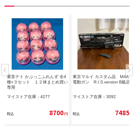
重音テト かぷっこふれんず 全4
東京マルイ カスタム品 M4A1
種×３セット １２体まとめ買い
電動ガン R.I.S.version B級品
専用
マイストア在庫：
4277
マイストア在庫：
3092
8700
7485
税込
円
税込
円