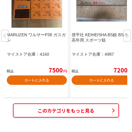
MARUZEN ワルサーP38 ガスガ
啓平社 KEIHEISHA BS銃 BS-81
ン
高年用 スポーツ銃
マイストア在庫：
4160
マイストア在庫：
4987
7500
7200
税込
円
税込
円
カートに入れる
カートに入れる
このカテゴリをもっと見る