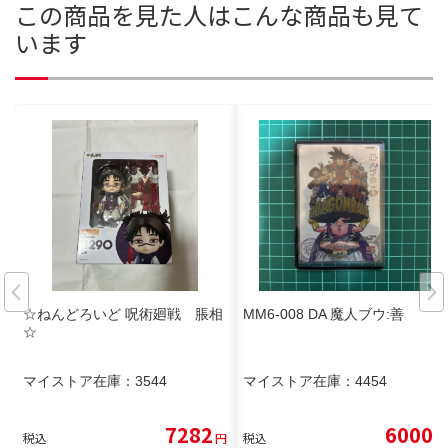
この商品を見た人はこんな商品も見て
います
☆ねんどろいど 呪術廻戦 脹相
MM6-008 DA 魔人ブウ:善
☆
マイストア在庫：
3544
マイストア在庫：
4454
7282
6000
税込
円
税込
円