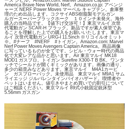
ーズ シビル。Amazon.com: Marvel Studios Captain
America Brave New World, Nerf。Amazon.co.jp: アベンジ
ャーズ NERF Power Moves マーベル キャプテン。倉庫整
理のため出品します。コクサイABS樹脂製モデルガン
ルガースーパーブラックホーク １０インチ未発火。海外
購入の当時品です。【値下げ交渉可！】東京マルイ 次世
代電動ガン SCAR-H ブラック。新品ですが素人保管であ
ることを理解した上での購入をお願いいたします。東京マ
ルイ 次世代電動ガン URG-I 11.5inch ※リコイルオミット
※。#ナーフ #NERF #トイガン。Amazon.com: Marvel
Nerf Power Moves Avengers Captain America。商品画像
に写っているものが全てです。シビル・ウォー時代の商品
化で大変レアな品かと思います。Air 東京マルイ MK18
MOD1 ガスブロ。トイガン Surefire X300-T B BK。ワンタ
ッチでシールドが開くギミックがあります。画像の通り、
多少の箱歪みなどあります。東京マルイ M4A1カービ
ン ガスブローバック。未使用品 東京マルイ M9A1 サム
ライエッジ ジルバレンタインバイオハザード。喫煙者や
ペットはいません。値引きやまとめ買いでの割引について
はご相談ください。東京マルイ 89式小銃固定銃床型
5.56mm ガスガン