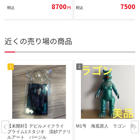
8700
7500
税込
円
税込
円
近くの売り場の商品
【未開封】デビルメイクライ
M1号 海底原人 ラゴン 美品
プライム1スタジオ 流砂アクリ
ルアート バージル