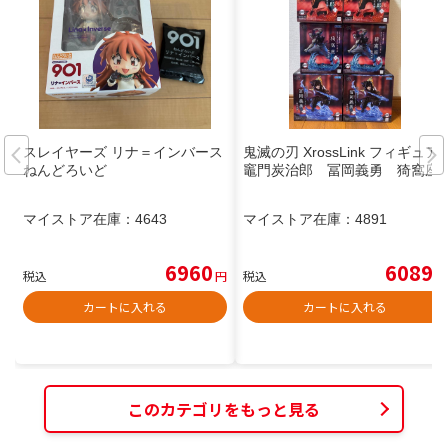
スレイヤーズ リナ＝インバース
鬼滅の刃 XrossLink フィギュア
ねんどろいど
竈門炭治郎 冨岡義勇 猗窩座
マイストア在庫：
4643
マイストア在庫：
4891
6960
6089
税込
円
税込
円
カートに入れる
カートに入れる
このカテゴリをもっと見る