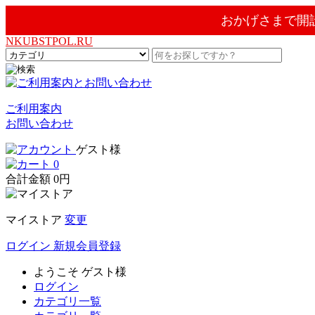
おかげさまで開設
NKUBSTPOL.RU
ご利用案内
お問い合わせ
ゲスト様
0
合計金額
0円
マイストア
変更
ログイン
新規会員登録
ようこそ
ゲスト様
ログイン
カテゴリ一覧